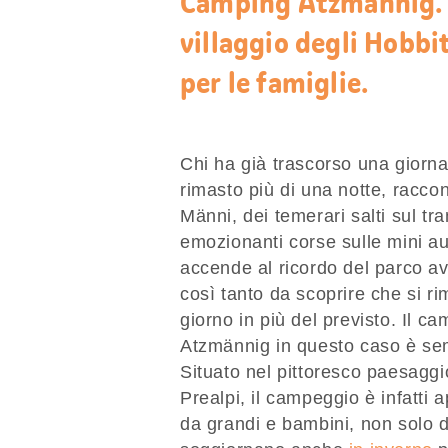
Camping Atzmännig. 
villaggio degli Hobbi
per le famiglie.
Chi ha già trascorso una giorna
rimasto più di una notte, racco
Männi, dei temerari salti sul tra
emozionanti corse sulle mini aut
accende al ricordo del parco avv
così tanto da scoprire che si 
giorno in più del previsto. Il 
Atzmännig in questo caso è sem
Situato nel pittoresco paesaggio
Prealpi, il campeggio è infatti 
da grandi e bambini, non solo du