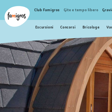
Navigazione
Header
Pagina iniziale Famigros.ch
segnalibri
Logo
Club Famigros
Gite e tempo libero
Grav
Navigazione
principale
Escursioni
Concorsi
Bricolage
Va