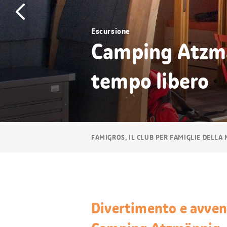
Escursione
Camping Atzmän
tempo libero
Navigazione
FAMIGROS, IL CLUB PER FAMIGLIE DELLA
breadcrumb
Divertimento e avvent