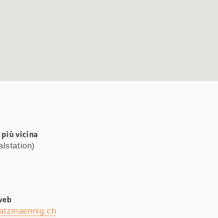
più vicina
lstation)
web
atzmaennig.ch