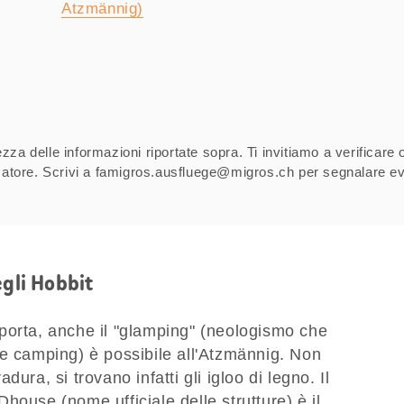
Atzmännig)
za delle informazioni riportate sopra. Ti invitiamo a verificare 
izzatore. Scrivi a famigros.ausfluege@migros.ch per segnalare ev
egli Hobbit
porta, anche il "glamping" (neologismo che
 e camping) è possibile all'Atzmännig. Non
ura, si trovano infatti gli igloo di legno. Il
house (nome ufficiale delle strutture) è il