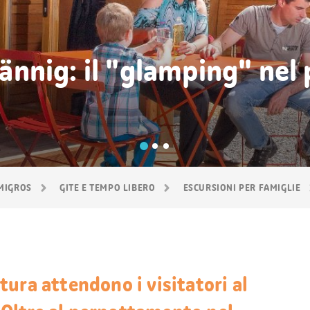
nig: il "glamping" nel 
 MIGROS
GITE E TEMPO LIBERO
ESCURSIONI PER FAMIGLIE
ura attendono i visitatori al