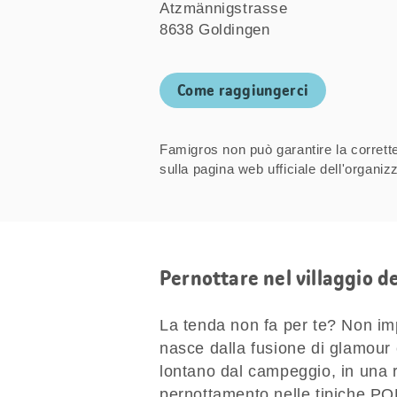
Atzmännigstrasse
8638 Goldingen
Come raggiungerci
Famigros non può garantire la correttez
sulla pagina web ufficiale dell'organ
Pernottare nel villaggio d
La tenda non fa per te? Non im
nasce dalla fusione di glamour
lontano dal campeggio, in una rad
pernottamento nelle tipiche POD