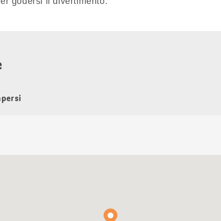
er godersi il divertimento.
e
apersi