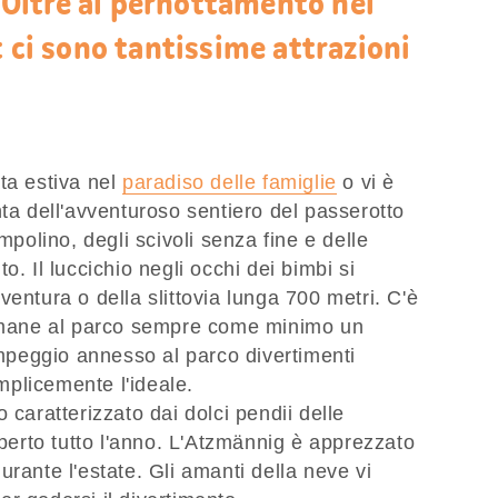
Oltre al pernottamento nel
t ci sono tantissime attrazioni
ta estiva nel
paradiso delle famiglie
o vi è
nta dell'avventuroso sentiero del passerotto
mpolino, degli scivoli senza fine e delle
o. Il luccichio negli occhi dei bimbi si
entura o della slittovia lunga 700 metri. C'è
rimane al parco sempre come minimo un
campeggio annesso al parco divertimenti
plicemente l'ideale.
 caratterizzato dai dolci pendii delle
aperto tutto l'anno. L'Atzmännig è apprezzato
rante l'estate. Gli amanti della neve vi