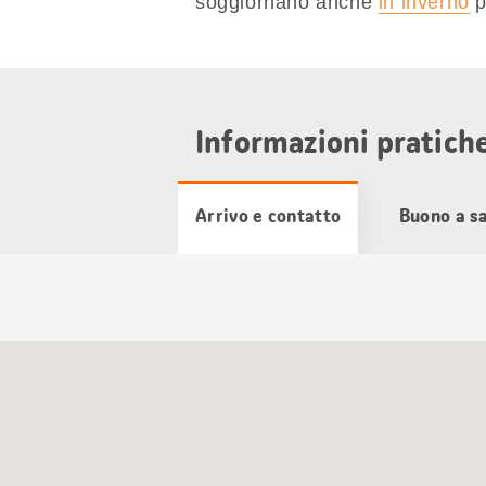
soggiornano anche
in inverno
p
Informazioni pratich
Arrivo e contatto
Buono a s
Cartina
Google
Maps