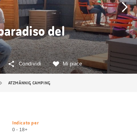
paradiso del
Condividi
Mi piace
ATZMÄNNIG CAMPING
Indicato per
Informazioni
0 - 18+
utili