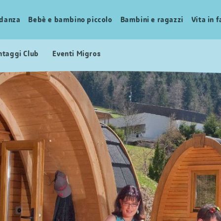
idanza
Bebè e bambino piccolo
Bambini e ragazzi
Vita in 
ntaggi Club
Eventi Migros