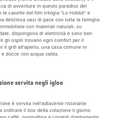
cca di avventure in questo paradiso del
 le casette del film trilogia "Lo Hobbit" e
a deliziosa oasi di pace con tutta la famiglia
ammobiliate con materiali naturali, su
date, dispongono di elettricità e sono ben
it gli ospiti trovano ogni comfort per il
 il grill all'aperto, una casa comune in
i e docce con acqua calda.
ione servita negli igloo
ione è servita nell'adiacente ristorante
rdinare il box della colazione il giorno
opo caffè, ovomaltina e cornetti direttamente