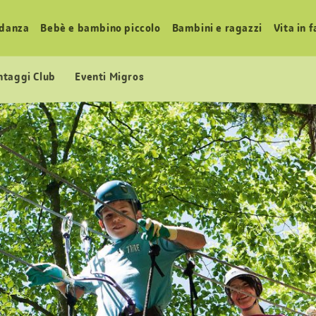
idanza
Bebè e bambino piccolo
Bambini e ragazzi
Vita in 
ntaggi Club
Eventi Migros