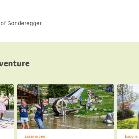
tof Sonderegger
vventure
Escursione
Escurs