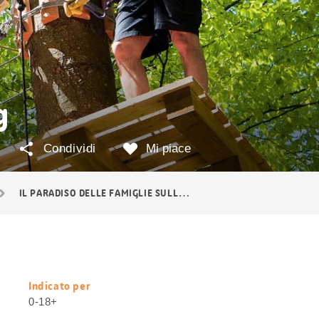
g
Condividi
Mi piace
IL PARADISO DELLE FAMIGLIE SULL'ATZMÄNNIG
Indicato per
Informazioni
0-18+
utili