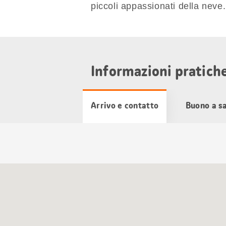
piccoli appassionati della neve.
Informazioni pratich
Arrivo e contatto
Buono a s
Cartina
Google
Maps