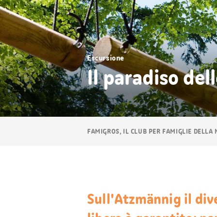
Escursione
Il paradiso del
Navigazione
FAMIGROS, IL CLUB PER FAMIGLIE DELLA
breadcrumb
Sull'Atzmännig il di