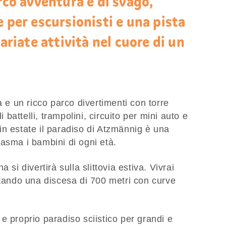
rco avventura e di svago,
e per escursionisti e una pista
variate attività nel cuore di un
a e un ricco parco divertimenti con torre
i battelli, trampolini, circuito per mini auto e
n estate il paradiso di Atzmännig è una
asma i bambini di ogni età.
 si divertirà sulla slittovia estiva. Vivrai
ntando una discesa di 700 metri con curve
e proprio paradiso sciistico per grandi e