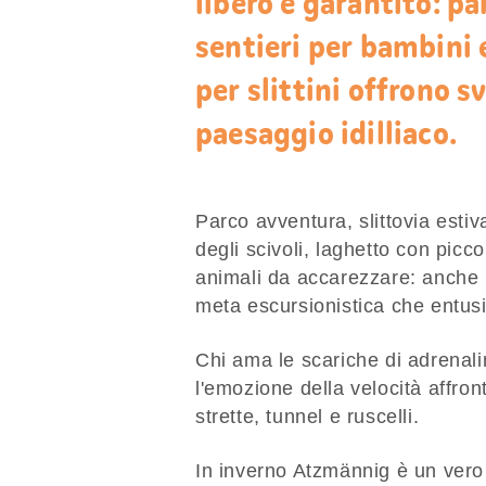
libero è garantito: pa
sentieri per bambini 
per slittini offrono s
paesaggio idilliaco.
Parco avventura, slittovia estiv
degli scivoli, laghetto con piccol
animali da accarezzare: anche i
meta escursionistica che entusi
Chi ama le scariche di adrenalina
l'emozione della velocità affro
strette, tunnel e ruscelli.
In inverno Atzmännig è un vero 