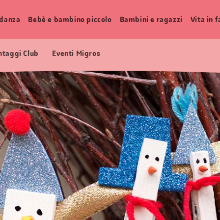
idanza
Bebè e bambino piccolo
Bambini e ragazzi
Vita in 
ntaggi Club
Eventi Migros