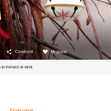
Condividi
Mi piace
 DI PUPAZZI DI NEVE
Parole chiave
Informazioni