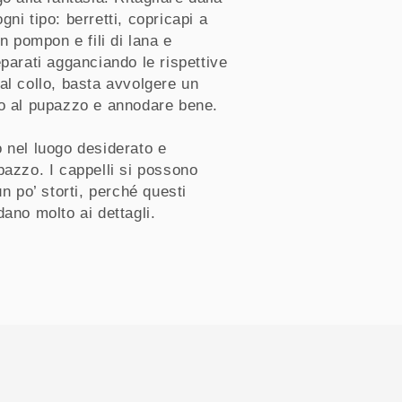
ni tipo: berretti, copricapi a
on pompon e fili di lana e
eparati agganciando le rispettive
al collo, basta avvolgere un
no al pupazzo e annodare bene.
 nel luogo desiderato e
pazzo. I cappelli si possono
un po’ storti, perché questi
dano molto ai dettagli.