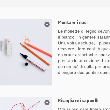
Montare i nasi
web.lightbox.openLink
Le mollette di legno devon
il bianco. In genere sarann
Una volta asciutte, i pupa
ricevere i loro nasi. A qu
colorate arancioni e spez
prestando attenzione. Inc
con un po’ di colla per bric
dipingere due puntini com
Ritagliare i cappelli
web.lightbox.openLink
Ora si può dare libero sfog