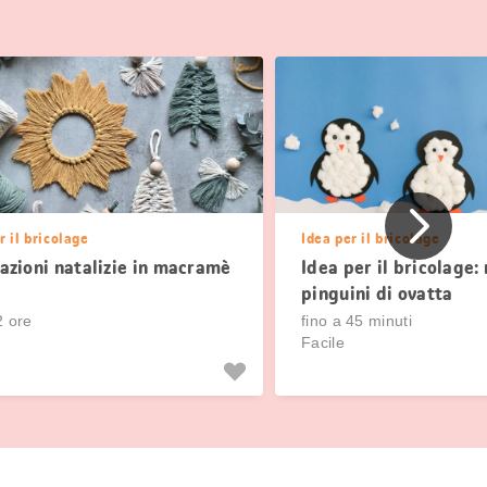
Precede
r il bricolage
Idea per il bricolage
azioni natalizie in macramè
Idea per il bricolage:
pinguini di ovatta
2 ore
fino a 45 minuti
Facile