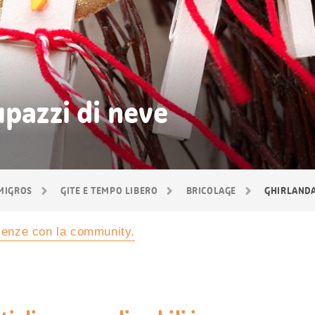
upazzi di neve
 MIGROS
GITE E TEMPO LIBERO
BRICOLAGE
GHIRLANDA
rienze con la community.