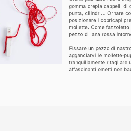
gomma crepla cappelli di og
punta, cilindri... Ornare c
posizionare i copricapi pr
mollette. Come fazzoletto 
pezzo di lana rossa intor
Fissare un pezzo di nastro
agganciarvi le mollette-pu
tranquillamente ritagliare 
affascinanti ometti non ba