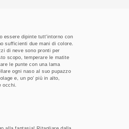
o essere dipinte tutt’intorno con
o sufficienti due mani di colore.
zzi di neve sono pronti per
esto scopo, temperare le matite
zare le punte con una lama
ollare ogni naso al suo pupazzo
olage e, un po’ più in alto,
e occhi.
o alla fantasia! Ritagliare dalla