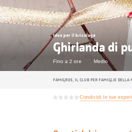
Idea per il bricolage
Ghirlanda di p
Fino a 2 ore
Medio
Navigazione
FAMIGROS, IL CLUB PER FAMIGLIE DELLA
breadcrumb
Condividi le tue espe