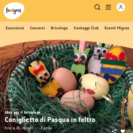
Navigazione
Header
Pagina iniziale Famigros.ch
Logo
Metanavigazione
Apri
Ricerca
segnalibri
menu
Escursioni
Concorsi
Bricolage
Vantaggi Club
Eventi Migros
Idea per il bricolage
Coniglietto di Pasqua in feltro
fino a 45 minuti
Facile
Condivid