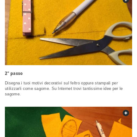
2° passo
Disegna i tuoi motivi decorativi sul feltro oppure stampali per
utilizzarli come sagome. Su Internet trovi tantissime idee per le
sagome.
web.