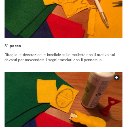
3° passo
Ritaglia le decorazioni e incollale sulle mollette con il motivo sul
davanti per nascondere i segni tracciati con il pennarello.
web.