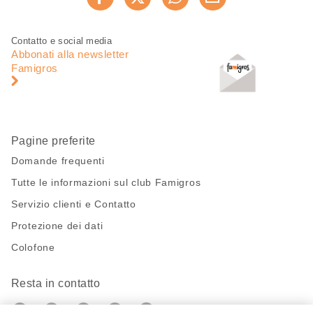
Consiglia ora
questa
pagina
Piè
Navigazione
Contatto e social media
di
piè
Abbonati alla newsletter
pagina
di
Famigros
pagina
Pagine preferite
Domande frequenti
Tutte le informazioni sul club Famigros
Servizio clienti e Contatto
Protezione dei dati
Colofone
Resta in contatto
https://twitter.com/migros?
https://www.youtube.com/user/Migr
Pinterest
Instagram