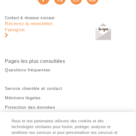
Recommander maintenan
cette
page
Pied
Navigation
Contact & réseaux sociaux
de
en
Recevez la newsletter
page
pied
Famigros
de
page
Pages les plus consultées
Questions fréquentes
Service clientèle et contact
Méntions légales
Protection des données
Nous et nos partenaires utilisons des cookies et des
Restez en contact!
technologies similaires pour fournir, protéger, analyser et
Facebook
http://twitter.com/migros
https://www.youtube.com/user/Migr
Pinterest
Instagram
améliorer nos services et pour personnaliser nos services et