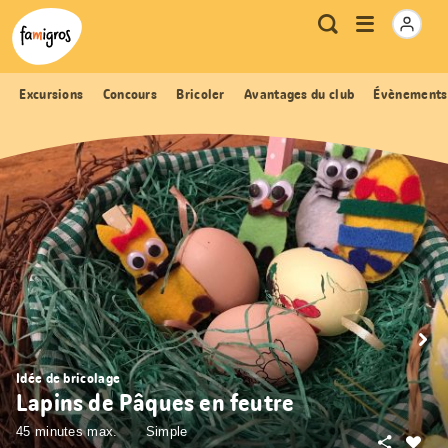
Signets
Header
Accueil Famigros.ch
Logo
Métanavigation
Ouvrir
Recherche
de
le
navigation
menu
Excursions
Concours
Bricoler
Avantages du club
Évènements
Idée de bricolage
Lapins de Pâques en feutre
45 minutes max.
Simple
Partager