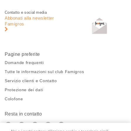
pagina
Piè
Navigazione
Contatto e social media
di
piè
Abbonati alla newsletter
pagina
di
Famigros
pagina
Pagine preferite
Domande frequenti
Tutte le informazioni sul club Famigros
Servizio clienti e Contatto
Protezione dei dati
Colofone
Resta in contatto
https://twitter.com/migros?
https://www.youtube.com/user/Migr
Pinterest
Instagram
utm_campaign=lead&utm_medium=referra
utm_campaign=lead&utm_medium=ref