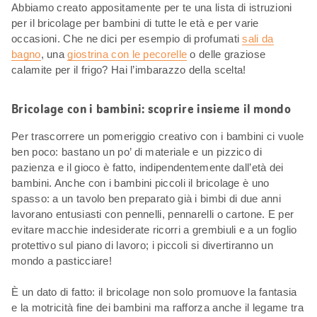
Abbiamo creato appositamente per te una lista di istruzioni
per il bricolage per bambini di tutte le età e per varie
occasioni. Che ne dici per esempio di profumati
sali da
bagno
, una
giostrina con le pecorelle
o delle graziose
calamite per il frigo? Hai l’imbarazzo della scelta!
Bricolage con i bambini: scoprire insieme il mondo
Per trascorrere un pomeriggio creativo con i bambini ci vuole
ben poco: bastano un po’ di materiale e un pizzico di
pazienza e il gioco è fatto, indipendentemente dall’età dei
bambini. Anche con i bambini piccoli il bricolage è uno
spasso: a un tavolo ben preparato già i bimbi di due anni
lavorano entusiasti con pennelli, pennarelli o cartone. E per
evitare macchie indesiderate ricorri a grembiuli e a un foglio
protettivo sul piano di lavoro; i piccoli si divertiranno un
mondo a pasticciare!
È un dato di fatto: il bricolage non solo promuove la fantasia
e la motricità fine dei bambini ma rafforza anche il legame tra