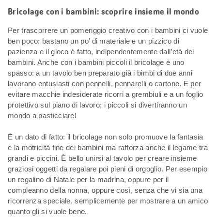
Bricolage con i bambini: scoprire insieme il mondo
Per trascorrere un pomeriggio creativo con i bambini ci vuole
ben poco: bastano un po’ di materiale e un pizzico di
pazienza e il gioco è fatto, indipendentemente dall’età dei
bambini. Anche con i bambini piccoli il bricolage è uno
spasso: a un tavolo ben preparato già i bimbi di due anni
lavorano entusiasti con pennelli, pennarelli o cartone. E per
evitare macchie indesiderate ricorri a grembiuli e a un foglio
protettivo sul piano di lavoro; i piccoli si divertiranno un
mondo a pasticciare!
È un dato di fatto: il bricolage non solo promuove la fantasia
e la motricità fine dei bambini ma rafforza anche il legame tra
grandi e piccini. È bello unirsi al tavolo per creare insieme
graziosi oggetti da regalare poi pieni di orgoglio. Per esempio
un regalino di Natale per la madrina, oppure per il
compleanno della nonna, oppure così, senza che vi sia una
ricorrenza speciale, semplicemente per mostrare a un amico
quanto gli si vuole bene.