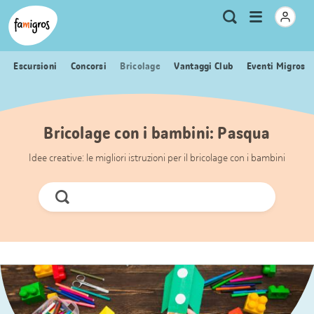
Navigazione
Header
Pagina iniziale Famigros.ch
Logo
Metanavigazione
Apri
Ricerca
segnalibri
menu
Escursioni
Concorsi
Bricolage
Vantaggi Club
Eventi Migros
Bricolage con i bambini: Pasqua
Idee creative: le migliori istruzioni per il bricolage con i bambini
Cerca
ora