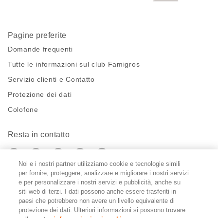
Pagine preferite
Domande frequenti
Tutte le informazioni sul club Famigros
Servizio clienti e Contatto
Protezione dei dati
Colofone
Resta in contatto
https://twitter.com/migros?
https://www.youtube.com/user/Migr
Pinterest
Instagram
utm_campaign=lead&utm_medium=referra
utm_campaign=lead&utm_medium=ref
Noi e i nostri partner utilizziamo cookie e tecnologie simili
per fornire, proteggere, analizzare e migliorare i nostri servizi
e per personalizzare i nostri servizi e pubblicità, anche su
Impostazioni cookie
siti web di terzi. I dati possono anche essere trasferiti in
paesi che potrebbero non avere un livello equivalente di
DE
FR
IT
protezione dei dati. Ulteriori informazioni si possono trovare