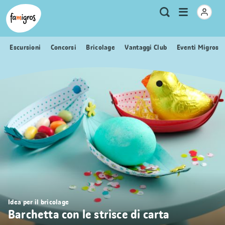
Navigazione
Header
Pagina iniziale Famigros.ch
Logo
Metanavigazione
Apri
Ricerca
segnalibri
menu
Escursioni
Concorsi
Bricolage
Vantaggi Club
Eventi Migros
Idea per il bricolage
Barchetta con le strisce di carta