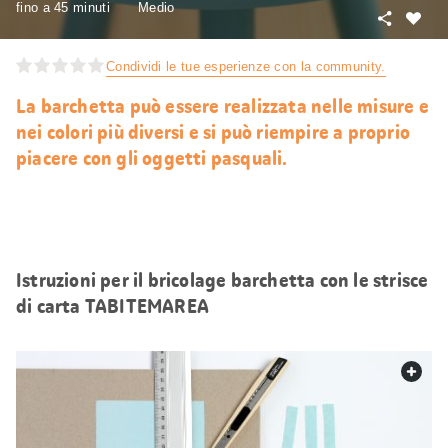
fino a 45 minuti
Medio
Condivid
Mi
piace
Condividi le tue esperienze con la community.
La barchetta può essere realizzata nelle misure e
nei colori più diversi e si può riempire a proprio
piacere con gli oggetti pasquali.
Istruzioni per il bricolage barchetta con le strisce
di carta TABITEMAREA
web.