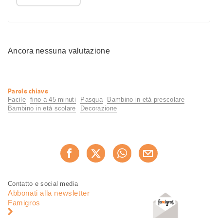
Ancora nessuna valutazione
Informazioni
Parole chiave
utili
Facile
fino a 45 minuti
Pasqua
Bambino in età prescolare
Bambino in età scolare
Decorazione
Condividi
Consiglia ora
questa
pagina
Piè
Navigazione
Contatto e social media
di
piè
Abbonati alla newsletter
pagina
di
Famigros
pagina