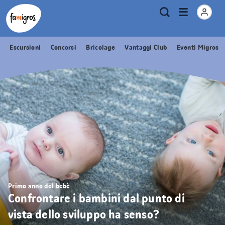
Navigazione
Header
Pagina iniziale Famigros.ch
Logo
Metanavigazione
Apri
Ricerca
segnalibri
menu
Escursioni
Concorsi
Bricolage
Vantaggi Club
Eventi Migros
Primo anno del bebè
Confrontare i bambini dal punto di
vista dello sviluppo ha senso?