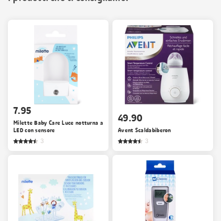
7.95
49.90
Milette Baby Care Luce notturna a
LED con sensore
Avent Scaldabiberon
3
3