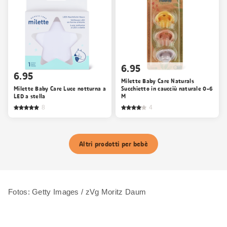
6.95
6.95
Milette Baby Care Naturals
Milette Baby Care Luce notturna a
Succhietto in caucciù naturale 0-6
LED a stella
M
8
4
Altri prodotti per bebè
Fotos: Getty Images / zVg Moritz Daum