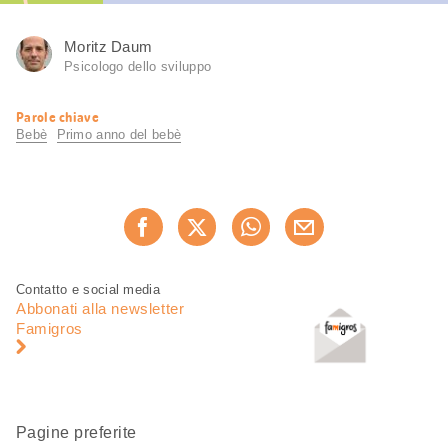
Moritz Daum
Psicologo dello sviluppo
Informazioni
Parole chiave
utili
Bebè
Primo anno del bebè
Condividi
Consiglia ora
questa
pagina
Piè
Navigazione
Contatto e social media
di
piè
Abbonati alla newsletter
pagina
di
Famigros
pagina
Pagine preferite