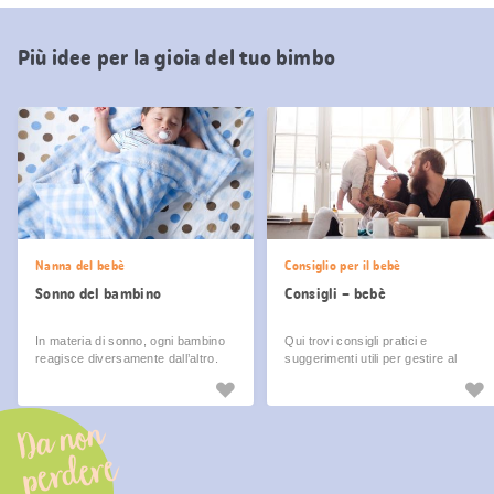
Più idee per la gioia del tuo bimbo
Nanna del bebè
Consiglio per il bebè
Sonno del bambino
Consigli – bebè
In materia di sonno, ogni bambino
Qui trovi consigli pratici e
reagisce diversamente dall’altro.
suggerimenti utili per gestire al
Qui sono stati raccolti alcuni
meglio la vita quotidiana con il tuo
consigli per insegnare ai piccoli ad
bambino.
addormentarsi e per gestire al
Da non
meglio gli incubi notturni.
perdere