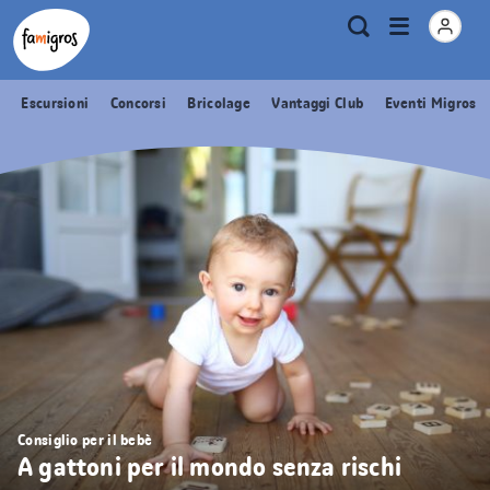
Navigazione
Header
Pagina iniziale Famigros.ch
Logo
Metanavigazione
Apri
Ricerca
segnalibri
menu
Escursioni
Concorsi
Bricolage
Vantaggi Club
Eventi Migros
Consiglio per il bebè
A gattoni per il mondo senza rischi