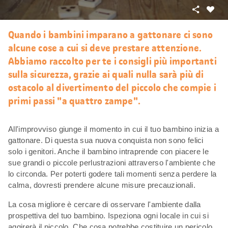
Condivid
Mi
piace
Quando i bambini imparano a gattonare ci sono
alcune cose a cui si deve prestare attenzione.
Abbiamo raccolto per te i consigli più importanti
sulla sicurezza, grazie ai quali nulla sarà più di
ostacolo al divertimento del piccolo che compie i
primi passi "a quattro zampe".
All'improvviso giunge il momento in cui il tuo bambino inizia a
gattonare. Di questa sua nuova conquista non sono felici
solo i genitori. Anche il bambino intraprende con piacere le
sue grandi o piccole perlustrazioni attraverso l'ambiente che
lo circonda. Per poterti godere tali momenti senza perdere la
calma, dovresti prendere alcune misure precauzionali.
La cosa migliore è cercare di osservare l'ambiente dalla
prospettiva del tuo bambino. Ispeziona ogni locale in cui si
aggirerà il piccolo. Che cosa potrebbe costituire un pericolo