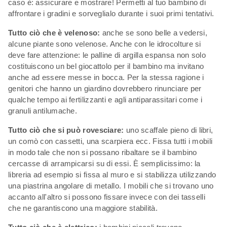
caso è: assicurare e mostrare! Permetti al tuo bambino di
affrontare i gradini e sorveglialo durante i suoi primi tentativi.
Tutto ciò che è velenoso:
anche se sono belle a vedersi,
alcune piante sono velenose. Anche con le idrocolture si
deve fare attenzione: le palline di argilla espansa non solo
costituiscono un bel giocattolo per il bambino ma invitano
anche ad essere messe in bocca. Per la stessa ragione i
genitori che hanno un giardino dovrebbero rinunciare per
qualche tempo ai fertilizzanti e agli antiparassitari come i
granuli antilumache.
Tutto ciò che si può rovesciare:
uno scaffale pieno di libri,
un comò con cassetti, una scarpiera ecc. Fissa tutti i mobili
in modo tale che non si possano ribaltare se il bambino
cercasse di arrampicarsi su di essi. È semplicissimo: la
libreria ad esempio si fissa al muro e si stabilizza utilizzando
una piastrina angolare di metallo. I mobili che si trovano uno
accanto all'altro si possono fissare invece con dei tasselli
che ne garantiscono una maggiore stabilità.