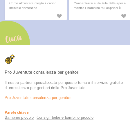
Come affrontare meglio il carico
Concentrarsi sulla lista della spesa
mentale domestico
mentre il bambino fa i capricci è
spesso fonte di stress per i
genitori. Con questi consigli potrai
far la spesa in modo più rilassato.
Cucù
Pro Juventute consulenza per genitori
Il nostro partner specializzato per questo tema è il servizio gratuito
di consulenza per genitori della Pro Juventute.
Pro Juventute consulenza per genitori
Informazioni
Parole chiave
utili
Bambino piccolo
Consigli bebè e bambino piccolo