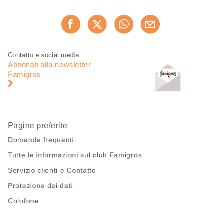
Condividi
Consiglia ora
questa
pagina
Piè
Navigazione
Contatto e social media
di
piè
Abbonati alla newsletter
pagina
di
Famigros
pagina
Pagine preferite
Domande frequenti
Tutte le informazioni sul club Famigros
Servizio clienti e Contatto
Protezione dei dati
Colofone