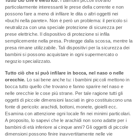
Tutto ciò che è elettrico:
i bambini piccoli trovano
particolarmente interessanti le prese della corrente e non
possono fare a meno di infilare le dita o altri oggetti nei
«buchi nella parete». Non è però un problema: il pericolo si
neutralizza con una speciale protezione di sicurezza per
prese elettriche. Il dispositivo di protezione si infila
semplicemente nella presa. Protegge dalla scossa, mentre la
presa rimane utilizzabile. Tali dispositivi per la sicurezza dei
bambini si possono acquistare in ogni supermercato o
negozio specializzato.
Tutto ciò che si può infilare in bocca, nel naso o nelle
orecchie.
Lo sai bene anche tu: i bambini piccoli mettono in
bocca tutto quello che trovano e fanno sparire nel naso e
nelle orecchie le cose più strane. Per tale ragione tutti gli
oggetti di piccole dimensioni lasciati in giro costituiscono una
fonte di pericolo: arachidi, bottoni, monete, gioielli ecc.
Esamina con attenzione ogni locale fin nei minimi particolari.
A proposito, lo sapevi che le arachidi non sono adatte per i
bambini di età inferiore ai cinque anni? Gli oggetti di piccole
dimensioni possono finire inavvertitamente nelle vie