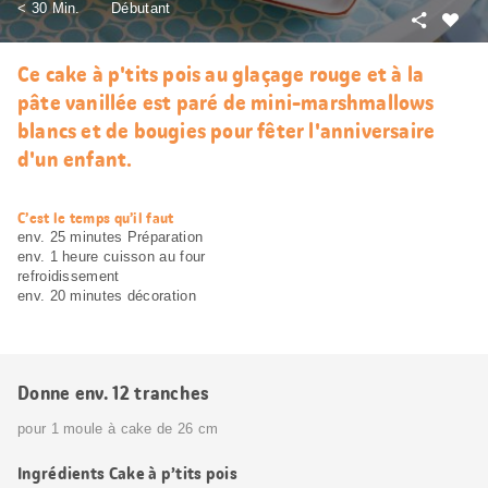
< 30 Min.
Débutant
Partager
J’aim
Ce cake à p'tits pois au glaçage rouge et à la
pâte vanillée est paré de mini-marshmallows
blancs et de bougies pour fêter l'anniversaire
d'un enfant.
web.recipe.accessibilityTitle
C’est le temps qu’il faut
env. 25 minutes Préparation
env. 1 heure cuisson au four
refroidissement
env. 20 minutes décoration
Donne env. 12 tranches
pour 1 moule à cake de 26 cm
Ingrédients Cake à p’tits pois