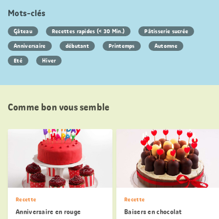
Mots-clés
Gâteau
Recettes rapides (< 30 Min.)
Pâtisserie sucrée
Anniversaire
débutant
Printemps
Automne
Eté
Hiver
Comme bon vous semble
Recette
Recette
Anniversaire en rouge
Baisers en chocolat