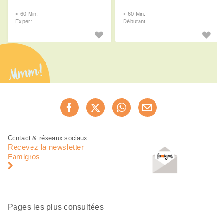
< 60 Min.
< 60 Min.
Expert
Débutant
Mmm!
Partager
Recommander maintenan
cette
page
Pied
Navigation
Contact & réseaux sociaux
de
en
Recevez la newsletter
page
pied
Famigros
de
page
Pages les plus consultées