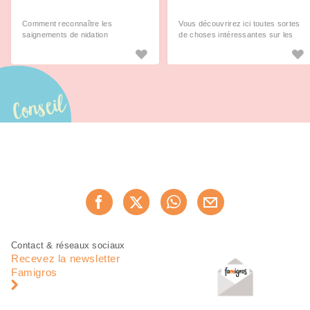
Comment reconnaître les
Vous découvrirez ici toutes sortes
saignements de nidation
de choses intéressantes sur les
premières manifestations de ce
passionnant voyage.
Conseil
Partager
Recommander maintenan
cette
page
Pied
Navigation
Contact & réseaux sociaux
de
en
Recevez la newsletter
page
pied
Famigros
de
page