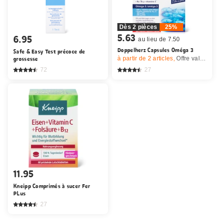
Dès 2 pièces
25%
5.63
6.95
au lieu de 7.50
Doppelherz Capsules Oméga 3
Safe & Easy Test précoce de
grossesse
à partir de 2
articles,
Offre valable du 6.8 au 12.8.2026, jusqu’à épuisement du stock.
72
27
11.95
Kneipp Comprimés à sucer Fer
PLus
27