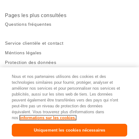
Pages les plus consultées
Questions fréquentes
Service clientèle et contact
Méntions légales
Protection des données
Nous et nos partenaires utilisons des cookies et des
Restez en contact!
technologies similaires pour fournir, protéger, analyser et
Facebook
http://twitter.com/migros
https://www.youtube.com/user/Migr
Pinterest
Instagram
améliorer nos services et pour personnaliser nos services et
publicités, aussi sur les sites web de tiers. Les données
peuvent également être transférées vers des pays qui n'ont
peut-être pas un niveau de protection des données
Paramètres des cookies
équivalent. Vous trouverez plus d'informations dans
nos
informations sur les cookies.
DE
FR
IT
Uniquement les cookies nécessaires