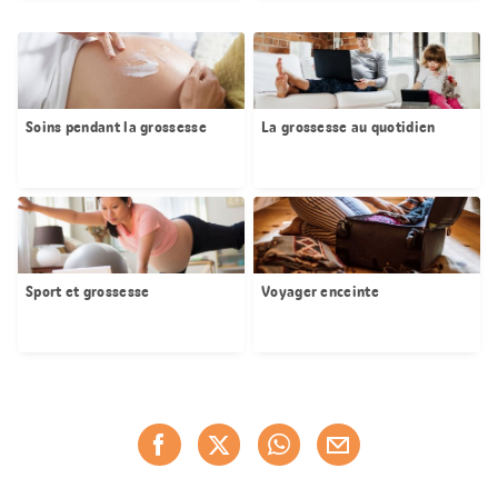
Soins pendant la grossesse
La grossesse au quotidien
Sport et grossesse
Voyager enceinte
Partager
Recommander maintenan
cette
page