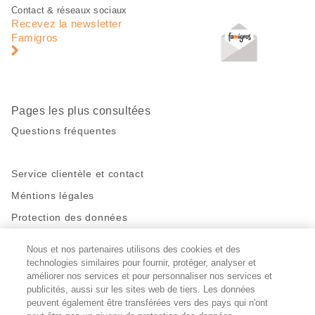
Pied
Navigation
Contact & réseaux sociaux
de
en
Recevez la newsletter
page
pied
Famigros
de
page
Pages les plus consultées
Questions fréquentes
Service clientèle et contact
Méntions légales
Protection des données
Nous et nos partenaires utilisons des cookies et des
Restez en contact!
technologies similaires pour fournir, protéger, analyser et
Facebook
http://twitter.com/migros
https://www.youtube.com/user/Migr
Pinterest
Instagram
améliorer nos services et pour personnaliser nos services et
publicités, aussi sur les sites web de tiers. Les données
peuvent également être transférées vers des pays qui n'ont