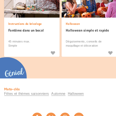
Instructions de bricolage
Halloween
Fantôme dans un bocal
Halloween simple et rapide
45 minutes max.
Déguisements, conseils de
Simple
maquillage et décoration
Génial
Informations
Mots-clés
utiles
Fêtes et thèmes saisonniers
Automne
Halloween
Partager