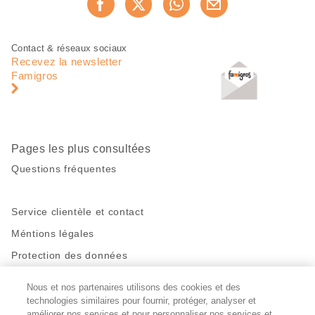
Recommander maintenan
cette
page
Pied
Navigation
Contact & réseaux sociaux
de
en
Recevez la newsletter
page
pied
Famigros
de
page
Pages les plus consultées
Questions fréquentes
Service clientèle et contact
Méntions légales
Protection des données
Nous et nos partenaires utilisons des cookies et des
Restez en contact!
technologies similaires pour fournir, protéger, analyser et
améliorer nos services et pour personnaliser nos services et