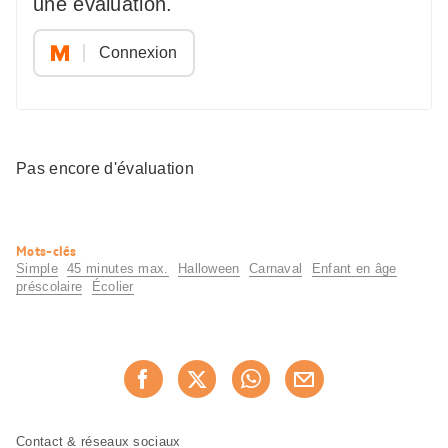
une evaluation.
Connexion
Pas encore d'évaluation
Informations
Mots-clés
utiles
Simple
45 minutes max.
Halloween
Carnaval
Enfant en âge
préscolaire
Écolier
Partager
Recommander maintenan
cette
page
Pied
Navigation
Contact & réseaux sociaux