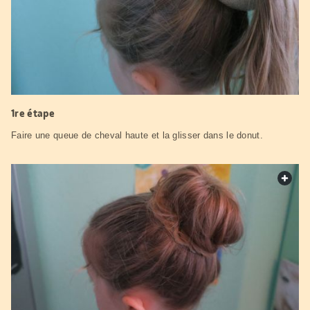
1re étape
Faire une queue de cheval haute et la glisser dans le donut.
web.