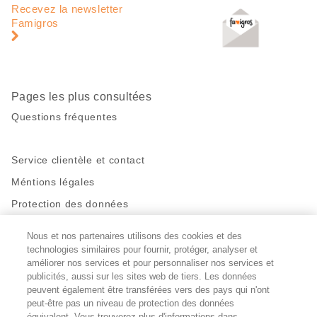
de
en
Recevez la newsletter
page
pied
Famigros
de
page
Pages les plus consultées
Questions fréquentes
Service clientèle et contact
Méntions légales
Protection des données
Nous et nos partenaires utilisons des cookies et des
Restez en contact!
technologies similaires pour fournir, protéger, analyser et
Facebook
http://twitter.com/migros
https://www.youtube.com/user/Migr
Pinterest
Instagram
améliorer nos services et pour personnaliser nos services et
publicités, aussi sur les sites web de tiers. Les données
peuvent également être transférées vers des pays qui n'ont
peut-être pas un niveau de protection des données
Paramètres des cookies
équivalent. Vous trouverez plus d'informations dans