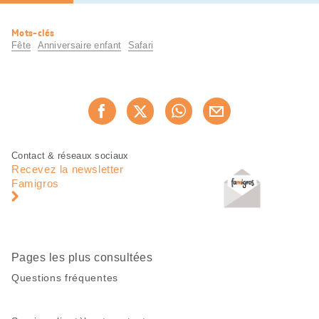
Informations
Mots-clés
utiles
Fête
Anniversaire enfant
Safari
Partager
Recommander maintenan
cette
page
Pied
Navigation
Contact & réseaux sociaux
de
en
Recevez la newsletter
page
pied
Famigros
de
page
Pages les plus consultées
Questions fréquentes