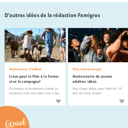
D’autres idées de la rédaction Famigros
Anniversaire d’enfant
Fête d’anniversaire
Lieux pour la fête à la ferme:
Anniversaire de jeunes
vive la campagne!
adultes: idées
Fermières et fermiersen herbe se
Nos super idées pour fêter les 18
sentiront chez eux dans une vraie
ans de votre enfant.
ferme. Mais, on peut aussi créer
une ambiance champêtre dans un
jardin ou un appartement.
Génial