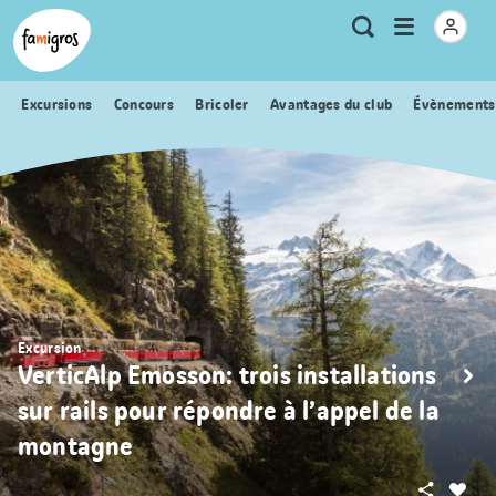
Signets
Header
Accueil Famigros.ch
Logo
Métanavigation
Ouvrir
Recherche
de
le
navigation
menu
Excursions
Concours
Bricoler
Avantages du club
Évènements
Excursion
VerticAlp Emosson: trois installations
sur rails pour répondre à l’appel de la
montagne
Partager