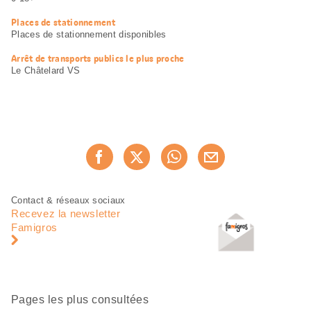
Places de stationnement
Places de stationnement disponibles
Arrêt de transports publics le plus proche
Le Châtelard VS
Partager
Recommander maintenan
cette
page
Pied
Navigation
Contact & réseaux sociaux
de
en
Recevez la newsletter
page
pied
Famigros
de
page
Pages les plus consultées