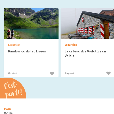
Excursion
Excursion
Randonnée du lac Lioson
La cabane des Violettes en
Valais
Gratuit
Payant
C'est
parti!
Informations
Pour
utiles
0-18+