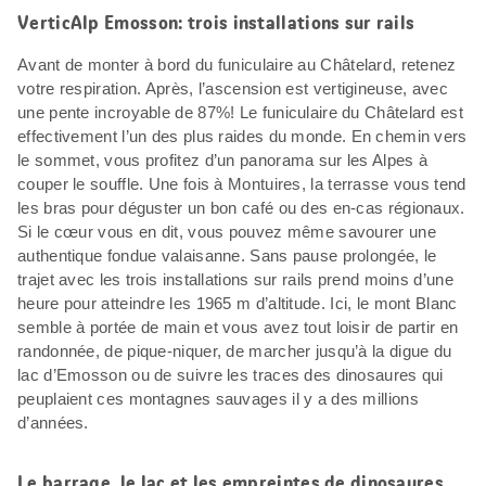
VerticAlp Emosson: trois installations sur rails
Avant de monter à bord du funiculaire au Châtelard, retenez
votre respiration. Après, l’ascension est vertigineuse, avec
une pente incroyable de 87%! Le funiculaire du Châtelard est
effectivement l’un des plus raides du monde. En chemin vers
le sommet, vous profitez d’un panorama sur les Alpes à
couper le souffle. Une fois à Montuires, la terrasse vous tend
les bras pour déguster un bon café ou des en-cas régionaux.
Si le cœur vous en dit, vous pouvez même savourer une
authentique fondue valaisanne. Sans pause prolongée, le
trajet avec les trois installations sur rails prend moins d’une
heure pour atteindre les 1965 m d’altitude. Ici, le mont Blanc
semble à portée de main et vous avez tout loisir de partir en
randonnée, de pique-niquer, de marcher jusqu’à la digue du
lac d’Emosson ou de suivre les traces des dinosaures qui
peuplaient ces montagnes sauvages il y a des millions
d’années.
Le barrage, le lac et les empreintes de dinosaures