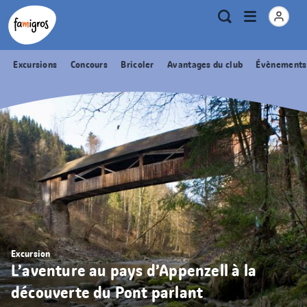
Signets
Header
Accueil Famigros.ch
Logo
Métanavigation
Ouvrir
Recherche
de
le
navigation
menu
Excursions
Concours
Bricoler
Avantages du club
Évènements
Excursion
L’aventure au pays d’Appenzell à la
découverte du Pont parlant