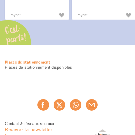
Payant
Payant
C’est
parti!
Informations
Places de stationnement
utiles
Places de stationnement disponibles
Partager
Recommander maintenan
cette
page
Pied
Navigation
Contact & réseaux sociaux
de
en
Recevez la newsletter
page
pied