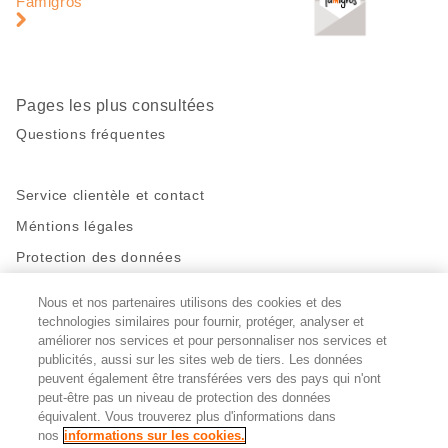
Famigros
de
page
Pages les plus consultées
Questions fréquentes
Service clientèle et contact
Méntions légales
Protection des données
Nous et nos partenaires utilisons des cookies et des
Restez en contact!
technologies similaires pour fournir, protéger, analyser et
Facebook
http://twitter.com/migros
https://www.youtube.com/user/Migr
Pinterest
Instagram
améliorer nos services et pour personnaliser nos services et
publicités, aussi sur les sites web de tiers. Les données
peuvent également être transférées vers des pays qui n'ont
peut-être pas un niveau de protection des données
Paramètres des cookies
équivalent. Vous trouverez plus d'informations dans
nos
informations sur les cookies.