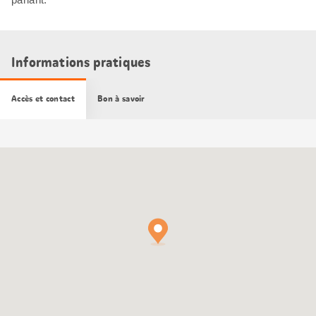
Informations pratiques
Accès et contact
Bon à savoir
Carte
Google
Maps