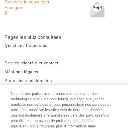
de
en
Recevez la newsletter
page
pied
Famigros
de
page
Pages les plus consultées
Questions fréquentes
Service clientèle et contact
Méntions légales
Protection des données
Nous et nos partenaires utilisons des cookies et des
Restez en contact!
technologies similaires pour fournir, protéger, analyser et
Facebook
http://twitter.com/migros
https://www.youtube.com/user/Migr
Pinterest
Instagram
améliorer nos services et pour personnaliser nos services et
publicités, aussi sur les sites web de tiers. Les données
peuvent également être transférées vers des pays qui n'ont
peut-être pas un niveau de protection des données
Paramètres des cookies
équivalent. Vous trouverez plus d'informations dans