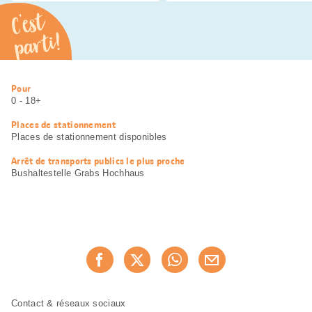
C’est
parti!
Informations
Pour
utiles
0 - 18+
Places de stationnement
Places de stationnement disponibles
Arrêt de transports publics le plus proche
Bushaltestelle Grabs Hochhaus
Partager
Recommander maintenan
cette
page
Pied
Navigation
Contact & réseaux sociaux