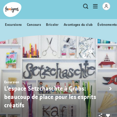
Signets
Header
Accueil Famigros.ch
Logo
Métanavigation
Ouvrir
Recherche
de
le
navigation
menu
Excursions
Concours
Bricoler
Avantages du club
Évènements
Excursion
L’espace Setzchaschte à Grabs:
beaucoup de place pour les esprits
créatifs
Partager