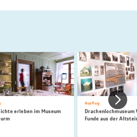
Vorher
g
Ausflug
ichte erleben im Museum
Drachenlochmuseum V
wurm
Funde aus der Altstei