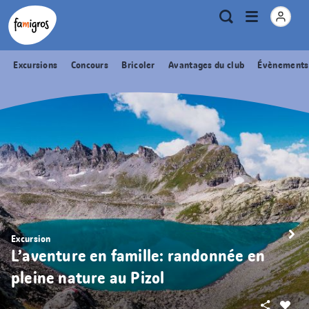
Signets
Header
Accueil Famigros.ch
Logo
Métanavigation
Ouvrir
Recherche
de
le
navigation
menu
Excursions
Concours
Bricoler
Avantages du club
Évènements
Excursion
L’aventure en famille: randonnée en
pleine nature au Pizol
Partager