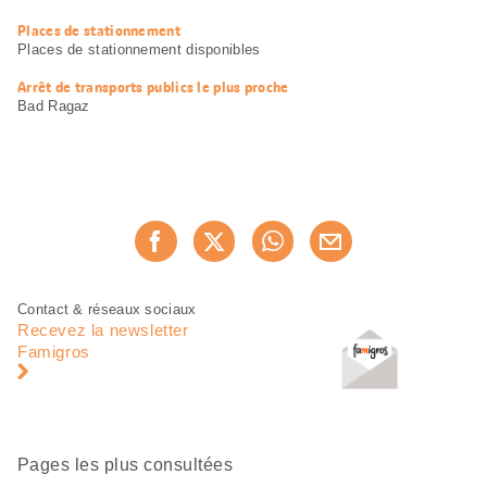
Places de stationnement
Places de stationnement disponibles
Arrêt de transports publics le plus proche
Bad Ragaz
Partager
Recommander maintenan
cette
page
Pied
Navigation
Contact & réseaux sociaux
de
en
Recevez la newsletter
page
pied
Famigros
de
page
Pages les plus consultées