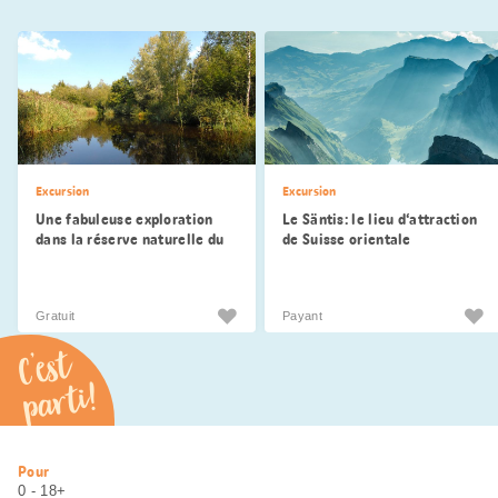
Excursion
Excursion
Une fabuleuse exploration
Le Säntis: le lieu d‘attraction
dans la réserve naturelle du
de Suisse orientale
Hudelmoos
Gratuit
Payant
C’est
parti!
Informations
Pour
utiles
0 - 18+