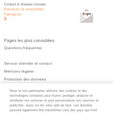
Pied
Navigation
Contact & réseaux sociaux
de
en
Recevez la newsletter
page
pied
Famigros
de
page
Pages les plus consultées
Questions fréquentes
Service clientèle et contact
Méntions légales
Protection des données
Nous et nos partenaires utilisons des cookies et des
Restez en contact!
technologies similaires pour fournir, protéger, analyser et
Facebook
http://twitter.com/migros
https://www.youtube.com/user/Migr
Pinterest
Instagram
améliorer nos services et pour personnaliser nos services et
publicités, aussi sur les sites web de tiers. Les données
peuvent également être transférées vers des pays qui n'ont