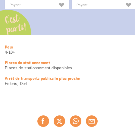
Payant
Payant
C’est
parti!
Informations
Pour
utiles
4-18+
Places de stationnement
Places de stationnement disponibles
Arrêt de transports publics le plus proche
Fideris, Dorf
Partager
Recommander maintenan
cette
page