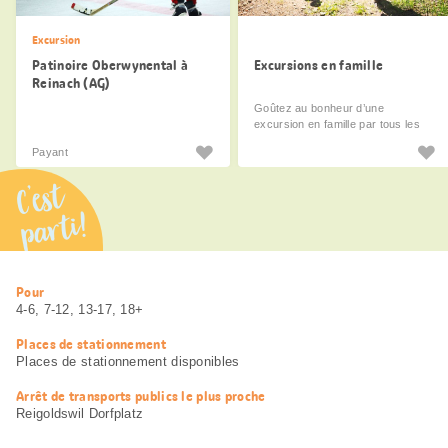
Excursion
Patinoire Oberwynental à
Excursions en famille
Reinach (AG)
Goûtez au bonheur d’une
excursion en famille par tous les
temps.
Payant
C’est
parti!
Informations
Pour
utiles
4-6, 7-12, 13-17, 18+
Places de stationnement
Places de stationnement disponibles
Arrêt de transports publics le plus proche
Reigoldswil Dorfplatz