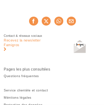
Partager
Recommander maintenan
cette
page
Pied
Navigation
Contact & réseaux sociaux
de
en
Recevez la newsletter
page
pied
Famigros
de
page
Pages les plus consultées
Questions fréquentes
Service clientèle et contact
Méntions légales
Protection des données