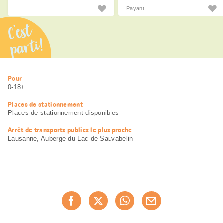
Payant
C’est
parti!
Informations
Pour
utiles
0-18+
Places de stationnement
Places de stationnement disponibles
Arrêt de transports publics le plus proche
Lausanne, Auberge du Lac de Sauvabelin
Partager
Recommander maintenan
cette
page