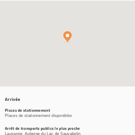
Carte
Google
Maps
Arrivée
Places de stationnement
Places de stationnement disponibles
Arrêt de transports publics le plus proche
Lausanne, Auberge du Lac de Sauvabelin