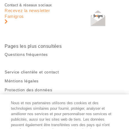
Pied
Navigation
Contact & réseaux sociaux
de
en
Recevez la newsletter
page
pied
Famigros
de
page
Pages les plus consultées
Questions fréquentes
Service clientèle et contact
Méntions légales
Protection des données
Nous et nos partenaires utilisons des cookies et des
Restez en contact!
technologies similaires pour fournir, protéger, analyser et
Facebook
http://twitter.com/migros
https://www.youtube.com/user/Migr
Pinterest
Instagram
améliorer nos services et pour personnaliser nos services et
publicités, aussi sur les sites web de tiers. Les données
peuvent également être transférées vers des pays qui n'ont