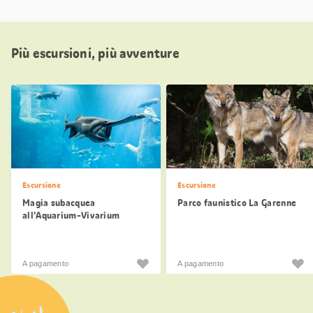
Più escursioni, più avventure
Escursione
Escursione
Magia subacquea
Parco faunistico La Garenne
all’Aquarium-Vivarium
AQUATIS di Losanna
A pagamento
A pagamento