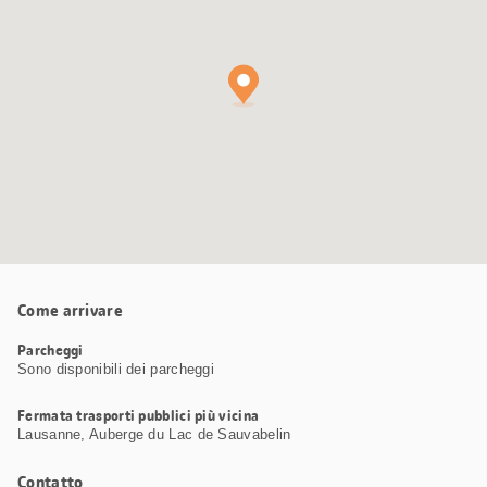
Maps
Come arrivare
Parcheggi
Sono disponibili dei parcheggi
Fermata trasporti pubblici più vicina
Lausanne, Auberge du Lac de Sauvabelin
Contatto