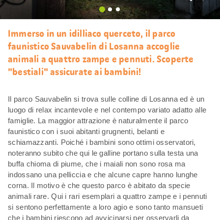
Mi
piace
Immerso in un idilliaco querceto, il parco
faunistico Sauvabelin di Losanna accoglie
animali a quattro zampe e pennuti. Scoperte
"bestiali" assicurate ai bambini!
Il parco Sauvabelin si trova sulle colline di Losanna ed è un
luogo di relax incantevole e nel contempo variato adatto alle
famiglie. La maggior attrazione è naturalmente il parco
faunistico con i suoi abitanti grugnenti, belanti e
schiamazzanti. Poiché i bambini sono ottimi osservatori,
noteranno subito che qui le galline portano sulla testa una
buffa chioma di piume, che i maiali non sono rosa ma
indossano una pelliccia e che alcune capre hanno lunghe
corna. Il motivo è che questo parco è abitato da specie
animali rare. Qui i rari esemplari a quattro zampe e i pennuti
si sentono perfettamente a loro agio e sono tanto mansueti
che i bambini riescono ad avvicinarsi per osservarli da