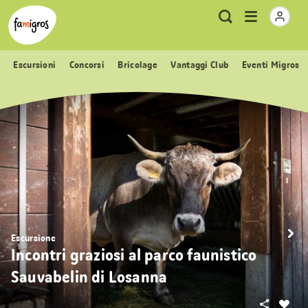
Navigazione
Header
Pagina iniziale Famigros.ch
Logo
Metanavigazione
Apri
Ricerca
segnalibri
menu
Escursioni
Concorsi
Bricolage
Vantaggi Club
Eventi Migros
Escursione
Incontri graziosi al parco faunistico
Sauvabelin di Losanna
Condivid