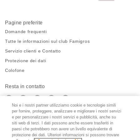
Pagine preferite
Domande frequenti
Tutte le informazioni sul club Famigros
Servizio clienti e Contatto
Protezione dei dati
Colofone
Resta in contatto
https://twitter.com/migros?
https://www.youtube.com/user/Migr
Pinterest
Instagram
utm_campaign=lead&utm_medium=referra
utm_campaign=lead&utm_medium=ref
Noi e i nostri partner utilizziamo cookie e tecnologie simili
per fornire, proteggere, analizzare e migliorare i nostri servizi
Impostazioni cookie
e per personalizzare i nostri servizi e pubblicità, anche su
siti web di terzi. I dati possono anche essere trasferiti in
paesi che potrebbero non avere un livello equivalente di
DE
FR
IT
protezione dei dati. Ulteriori informazioni si possono trovare