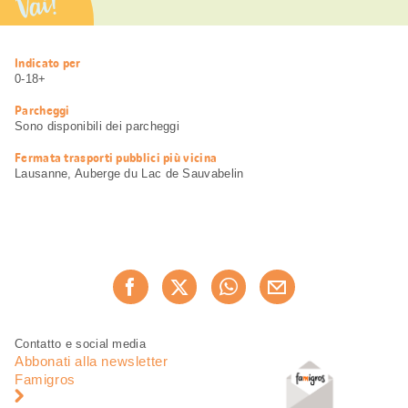
Vai!
Informazioni
Indicato per
utili
0-18+
Parcheggi
Sono disponibili dei parcheggi
Fermata trasporti pubblici più vicina
Lausanne, Auberge du Lac de Sauvabelin
Condividi
Consiglia ora
questa
pagina
Piè
Navigazione
Contatto e social media
di
piè
Abbonati alla newsletter
pagina
di
Famigros
pagina