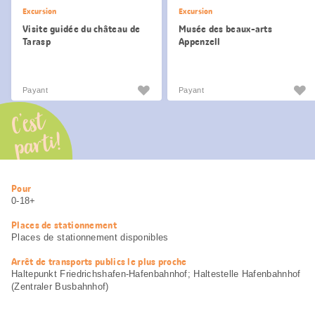
Excursion
Excursion
Visite guidée du château de
Musée des beaux-arts
Tarasp
Appenzell
Payant
Payant
C’est
parti!
Informations
Pour
utiles
0-18+
Places de stationnement
Places de stationnement disponibles
Arrêt de transports publics le plus proche
Haltepunkt Friedrichshafen-Hafenbahnhof; Haltestelle Hafenbahnhof
(Zentraler Busbahnhof)