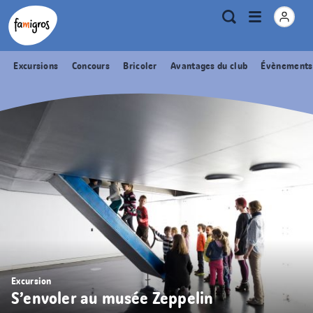
Signets
Header
Accueil Famigros.ch
Logo
Métanavigation
Ouvrir
Recherche
de
le
navigation
menu
Excursions
Concours
Bricoler
Avantages du club
Évènements
Excursion
S’envoler au musée Zeppelin