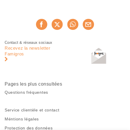
Partager
Recommander maintenan
cette
page
Pied
Navigation
Contact & réseaux sociaux
de
en
Recevez la newsletter
page
pied
Famigros
de
page
Pages les plus consultées
Questions fréquentes
Service clientèle et contact
Méntions légales
Protection des données