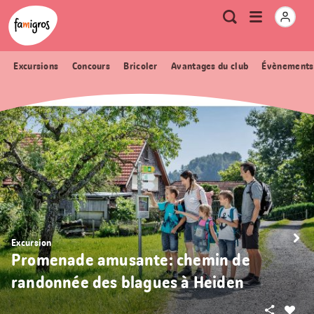
Signets
Header
Accueil Famigros.ch
Logo
Métanavigation
Ouvrir
Recherche
de
le
navigation
menu
Excursions
Concours
Bricoler
Avantages du club
Évènements
Excursion
Promenade amusante: chemin de
randonnée des blagues à Heiden
Partager