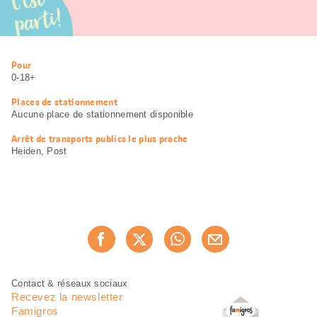
C’est
parti!
Informations
Pour
utiles
0-18+
Places de stationnement
Aucune place de stationnement disponible
Arrêt de transports publics le plus proche
Heiden, Post
Partager
Recommander maintenan
cette
page
Pied
Navigation
Contact & réseaux sociaux
de
en
Recevez la newsletter
page
pied
Famigros