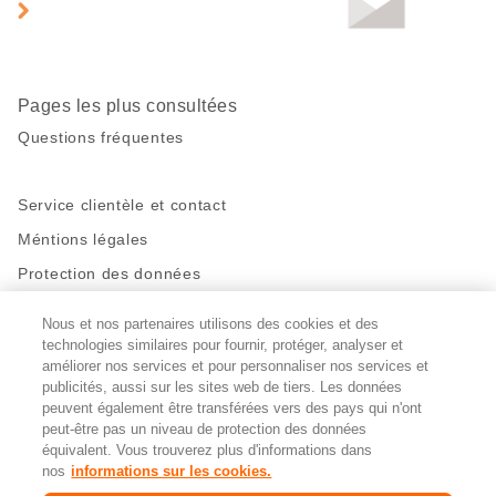
de
page
Pages les plus consultées
Questions fréquentes
Service clientèle et contact
Méntions légales
Protection des données
Nous et nos partenaires utilisons des cookies et des
Restez en contact!
technologies similaires pour fournir, protéger, analyser et
Facebook
http://twitter.com/migros
https://www.youtube.com/user/Migr
Pinterest
Instagram
améliorer nos services et pour personnaliser nos services et
publicités, aussi sur les sites web de tiers. Les données
peuvent également être transférées vers des pays qui n'ont
peut-être pas un niveau de protection des données
Paramètres des cookies
équivalent. Vous trouverez plus d'informations dans
nos
informations sur les cookies.
DE
FR
IT