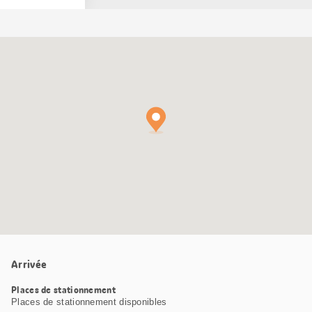
Carte
Google
Maps
Arrivée
Places de stationnement
Places de stationnement disponibles