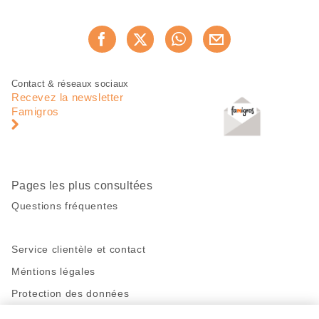
Partager
Recommander maintenan
cette
page
Pied
Navigation
Contact & réseaux sociaux
de
en
Recevez la newsletter
page
pied
Famigros
de
page
Pages les plus consultées
Questions fréquentes
Service clientèle et contact
Méntions légales
Protection des données