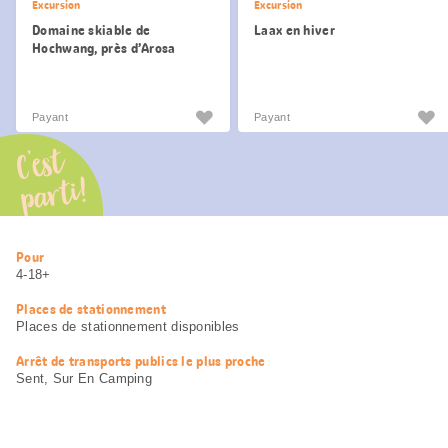
Excursion
Excursion
Domaine skiable de
Laax en hiver
Hochwang, près d’Arosa
Payant
Payant
C’est
parti!
Informations
Pour
utiles
4-18+
Places de stationnement
Places de stationnement disponibles
Arrêt de transports publics le plus proche
Sent, Sur En Camping