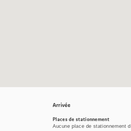
Carte
Google
Maps
Arrivée
Places de stationnement
Aucune place de stationnement d