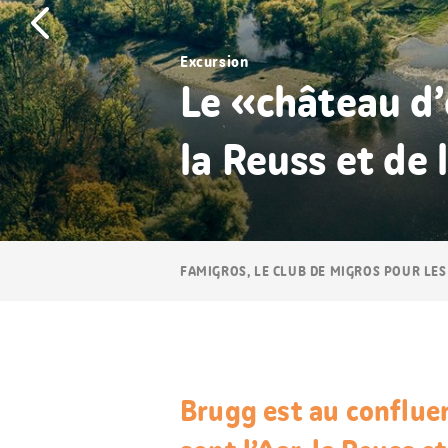
Excursion
Le «château d’
la Reuss et de
Navigation
FAMIGROS, LE CLUB DE MIGROS POUR LES
Breadcrumb
Brugg est au confluen