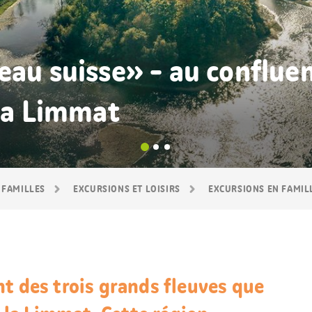
eau suisse» - au confluent
 la Limmat
 FAMILLES
EXCURSIONS ET LOISIRS
EXCURSIONS EN FAMIL
t des trois grands fleuves que