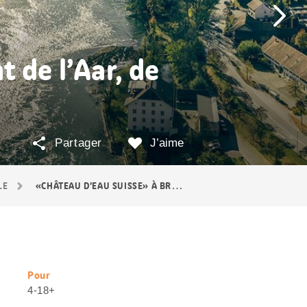
 de l’Aar, de
Partager
J’aime
LE
«CHÂTEAU D’EAU SUISSE» À BRUGG
Pour
Informations
4-18+
utiles