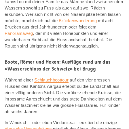
kannst du mit deiner Familie das Märchenland zwischen den
Wassern sowohl zu Fuss als auch auf zwei Rädern
erkunden. Wer sich nicht von der Nasenspitze leiten lassen
möchte, macht sich auf die
Brückenwanderung
mit acht
Brücken aus drei Jahrhunderten oder folgt dem
Panoramaweg
, der mit vielen Höhepunkten und einer
wunderbaren Sicht auf die Flusslandschaft belohnt. Die
Routen sind übrigens nicht kinderwagentauglich.
Boote, Römer und Hexen: Ausflüge rund um das
«Wasserschloss der Schweiz» bei Brugg
Während einer
Schlauchboottour
auf den vier grossen
Flüssen des Kantons Aargau erlebst du die Landschaft aus
einer völlig anderen Sicht. Die vorüberziehende Kulisse, die
imposante Aareschlucht und das stete Dahingleiten auf dem
Wasser fasziniert kleine wie grosse Flussfahrer. Für Kinder
ab sechs Jahren.
In Windisch – oder eben Vindonissa – existiert die einzige
römische Wasserleitung
nördlich der Alpen, die noch immer