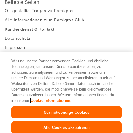
Beliebte Seiten
Oft gestellte Fragen zu Famigros
Alle Informationen zum Famigros Club
Kundendienst & Kontakt
Datenschutz
Impressum
Wir und unsere Partner verwenden Cookies und ähnliche
Bleibe mit uns in Kontakt
Technologien, um unsere Dienste bereitzustellen, zu
Facebook
https://twitter.com/migros
https://www.youtube.com/user/Migr
Pinterest
Instagram
schützen, zu analysieren und zu verbessern sowie um
unsere Dienste und Werbungen zu personalisieren, auch auf
Webseiten von Dritten. Dabei können Daten auch in Länder
übermittelt werden, die möglicherweise kein gleichwertiges
Cookie-Einstellungen
Datenschutzniveau haben. Weitere Informationen findest du
in unseren
Cookie-Informationen.
DE
FR
IT
Nur notwendige Cookies
© 2026 Migros-Genossenschafts-Bund
Alle Cookies akzeptieren
Copyright