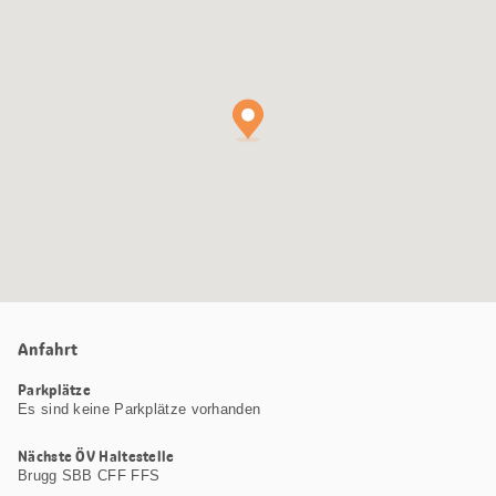
Maps
Karte
Anfahrt
Parkplätze
Es sind keine Parkplätze vorhanden
Nächste ÖV Haltestelle
Brugg SBB CFF FFS