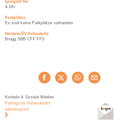
Nützliche
Geeignet für
Informationen
4-18+
Parkplätze
Es sind keine Parkplätze vorhanden
Nächste ÖV Haltestelle
Brugg SBB CFF FFS
Diese
Jetzt weiterempfehlen
Seite
teilen
Fusszeile
Fusszeile
Kontakt & Soziale Medien
Navigation
Famigros Newsletter
abonnieren