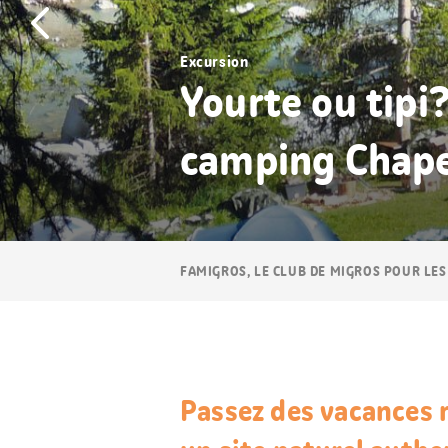
Excursion
Yourte ou tipi?
camping Chape
Navigation
FAMIGROS, LE CLUB DE MIGROS POUR LES
Breadcrumb
Passez des vacances 