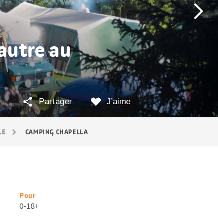
’autre au
Partager
J’aime
LE
CAMPING CHAPELLA
Pour
Informations
0-18+
utiles