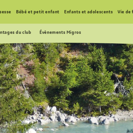
sesse
Bébé et petit enfant
Enfants et adolescents
Vie de 
ntages du club
Évènements Migros