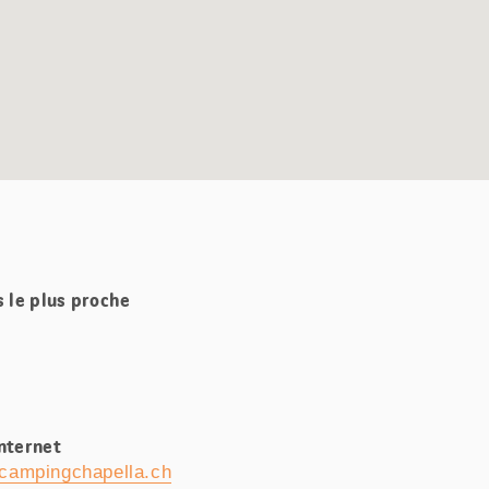
s le plus proche
Internet
campingchapella.ch