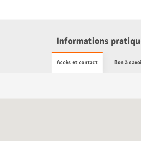
Informations pratiqu
Accès et contact
Bon à savo
Carte
Google
Maps