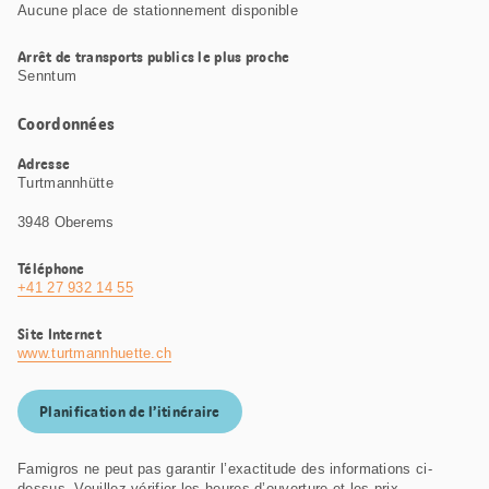
Aucune place de stationnement disponible
Arrêt de transports publics le plus proche
Senntum
Coordonnées
Adresse
Turtmannhütte
3948 Oberems
Téléphone
+41 27 932 14 55
Site Internet
www.turtmannhuette.ch
Planification de l’itinéraire
Famigros ne peut pas garantir l’exactitude des informations ci-
dessus. Veuillez vérifier les heures d’ouverture et les prix