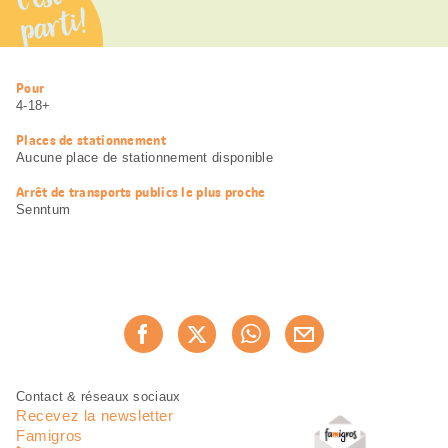
parti!
Informations
Pour
utiles
4-18+
Places de stationnement
Aucune place de stationnement disponible
Arrêt de transports publics le plus proche
Senntum
Partager
Recommander maintenan
cette
page
Pied
Navigation
Contact & réseaux sociaux
de
en
Recevez la newsletter
page
pied
Famigros