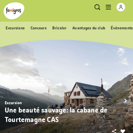
Signets
Header
Accueil Famigros.ch
Logo
Métanavigation
Ouvrir
Recherche
de
le
navigation
menu
Excursions
Concours
Bricoler
Avantages du club
Évènements
Excursion
Une beauté sauvage: la cabane de
Tourtemagne CAS
Partager