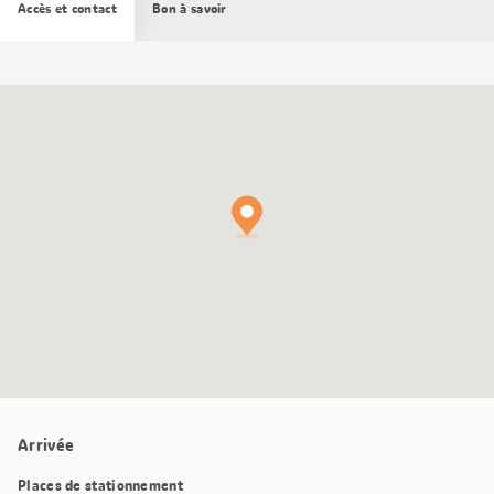
Accès et contact
Bon à savoir
Carte
Google
Maps
Arrivée
Places de stationnement