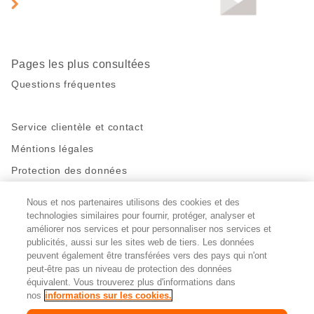
de
page
Pages les plus consultées
Questions fréquentes
Service clientèle et contact
Méntions légales
Protection des données
Nous et nos partenaires utilisons des cookies et des
Restez en contact!
technologies similaires pour fournir, protéger, analyser et
Facebook
http://twitter.com/migros
https://www.youtube.com/user/Migr
Pinterest
Instagram
améliorer nos services et pour personnaliser nos services et
publicités, aussi sur les sites web de tiers. Les données
peuvent également être transférées vers des pays qui n'ont
peut-être pas un niveau de protection des données
Paramètres des cookies
équivalent. Vous trouverez plus d'informations dans
nos
informations sur les cookies.
DE
FR
IT