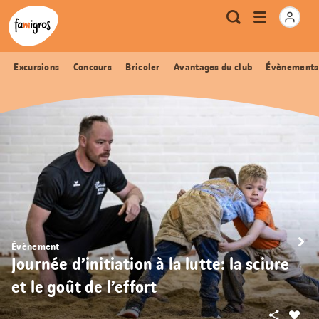
Signets
Header
Accueil Famigros.ch
Logo
Métanavigation
Ouvrir
Recherche
de
le
navigation
menu
Excursions
Concours
Bricoler
Avantages du club
Évènements
Évènement
Journée d’initiation à la lutte: la sciure
et le goût de l’effort
Partager