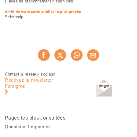
Places de stationnement disponibles
Arrêt de transports publics le plus proche
Schatzalp
Partager
Recommander maintenan
cette
page
Pied
Navigation
Contact & réseaux sociaux
de
en
Recevez la newsletter
page
pied
Famigros
de
page
Pages les plus consultées
Questions fréquentes