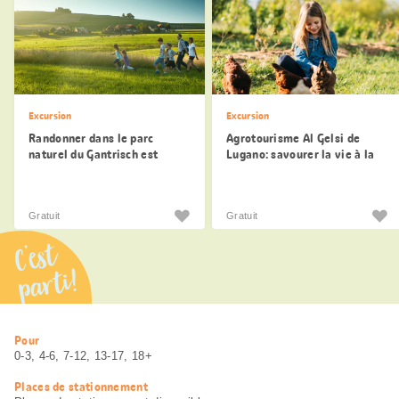
Excursion
Excursion
Randonner dans le parc
Agrotourisme Al Gelsi de
naturel du Gantrisch est
Lugano: savourer la vie à la
encore plus agréable
campagne
Gratuit
Gratuit
C’est
parti!
Informations
Pour
utiles
0-3, 4-6, 7-12, 13-17, 18+
Places de stationnement