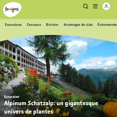
Signets
Header
Accueil Famigros.ch
Logo
Métanavigation
Ouvrir
Recherche
de
le
navigation
menu
Excursions
Concours
Bricoler
Avantages du club
Évènements
Excursion
Alpinum Schatzalp: un gigantesque
univers de plantes