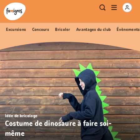
Signets
Header
Accueil Famigros.ch
Logo
Métanavigation
Ouvrir
Recherche
de
le
navigation
menu
Excursions
Concours
Bricoler
Avantages du club
Évènements
Idée de bricolage
Costume de dinosaure à faire soi-
même