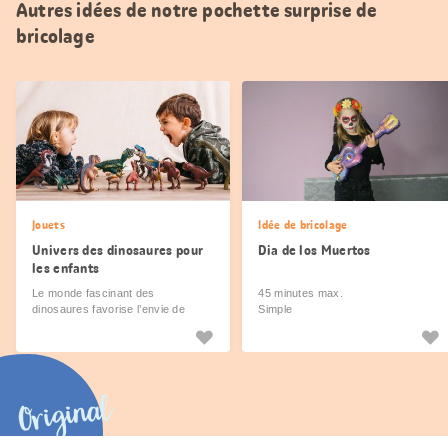
Autres idées de notre pochette surprise de
bricolage
Jouets
Idée de bricolage
Univers des dinosaures pour
Dia de los Muertos
les enfants
Le monde fascinant des
45 minutes max.
dinosaures favorise l’envie de
Simple
découverte et d’exploration
Original