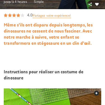
jusqu’à 4 heures
Simple
Partager
J’aim
4.0
Partagez votre expérience!
Même s’ils ont disparu depuis longtemps, les
dinosaures ne cessent de nous fasciner. Avec
notre marche à suivre, votre enfant se
transformera en stégosaure en un clin d’œil.
Instructions pour réaliser un costume de
dinosaure
web.