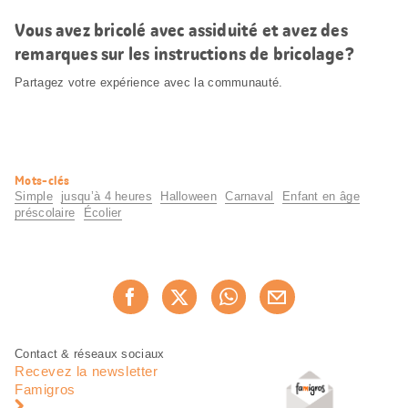
Vous avez bricolé avec assiduité et avez des
remarques sur les instructions de bricolage?
Partagez votre expérience avec la communauté.
Informations
Mots-clés
utiles
Simple
jusqu’à 4 heures
Halloween
Carnaval
Enfant en âge
préscolaire
Écolier
Partager
Recommander maintenan
cette
page
Pied
Navigation
Contact & réseaux sociaux
de
en
Recevez la newsletter
page
pied
Famigros
de