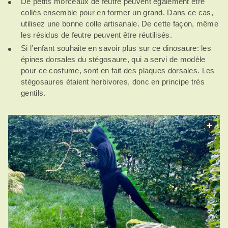
De petits morceaux de feutre peuvent également être
collés ensemble pour en former un grand. Dans ce cas,
utilisez une bonne colle artisanale. De cette façon, même
les résidus de feutre peuvent être réutilisés.
Si l’enfant souhaite en savoir plus sur ce dinosaure: les
épines dorsales du stégosaure, qui a servi de modèle
pour ce costume, sont en fait des plaques dorsales. Les
stégosaures étaient herbivores, donc en principe très
gentils.
web.