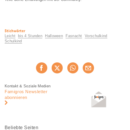
Nützliche
Stichwörter
Informationen
Leicht
bis 4 Stunden
Halloween
Fasnacht
Vorschulkind
Schulkind
Diese
Jetzt weiterempfehlen
Seite
teilen
Fusszeile
Fusszeile
Kontakt & Soziale Medien
Navigation
Famigros Newsletter
abonnieren
Beliebte Seiten