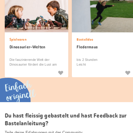
Spielwaren
Bastelidee
Dinosaurier-Welten
Fledermaus
Die faszinierende Welt der
bis 2 Stunden
Dinosaurier fördert die Lust am
Leicht
Entdecken.
Einfach
originell
Du hast fleissig gebastelt und hast Feedback zur
Bastelanleitung?
Teile deine Erfahrungen mit der Community.