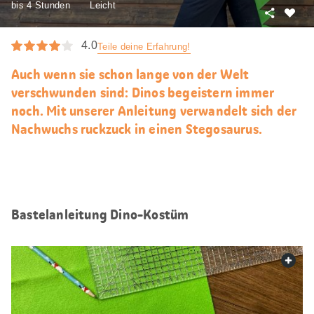
bis 4 Stunden
Leicht
Teilen
Als
Favori
4.0
Teile deine Erfahrung!
merke
Auch wenn sie schon lange von der Welt
verschwunden sind: Dinos begeistern immer
noch. Mit unserer Anleitung verwandelt sich der
Nachwuchs ruckzuck in einen Stegosaurus.
Bastelanleitung Dino-Kostüm
web.