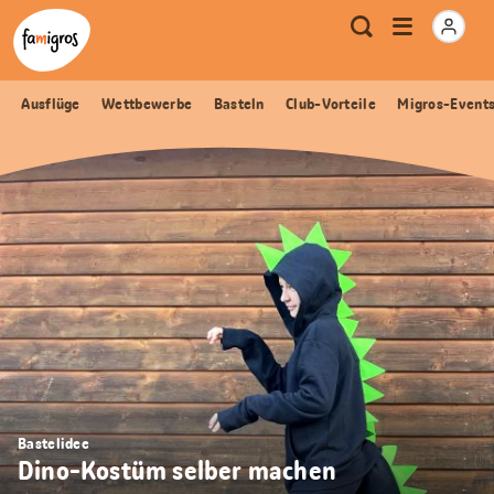
Sprungmarken
Header
Home Famigros.ch
Logo
Meta
Menu
Suche
Navigation
Navigation
öffnen
Ausflüge
Wettbewerbe
Basteln
Club-Vorteile
Migros-Event
Bastelidee
Dino-Kostüm selber machen