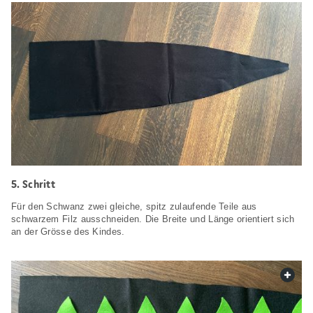
5. Schritt
Für den Schwanz zwei gleiche, spitz zulaufende Teile aus
schwarzem Filz ausschneiden. Die Breite und Länge orientiert sich
an der Grösse des Kindes.
web.