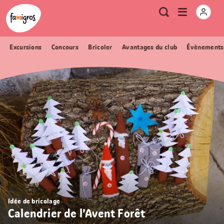
Signets
Header
Accueil Famigros.ch
Logo
Métanavigation
Ouvrir
Recherche
de
le
navigation
menu
Excursions
Concours
Bricoler
Avantages du club
Évènements
Idée de bricolage
Calendrier de l’Avent Forêt