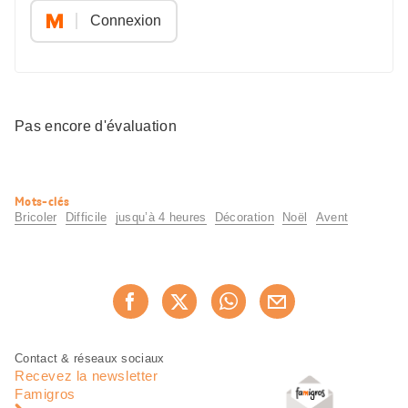
Connexion
Pas encore d'évaluation
Informations
Mots-clés
utiles
Bricoler
Difficile
jusqu’à 4 heures
Décoration
Noël
Avent
Partager
Recommander maintenan
cette
page
Pied
Navigation
Contact & réseaux sociaux
de
en
Recevez la newsletter
page
pied
Famigros
de