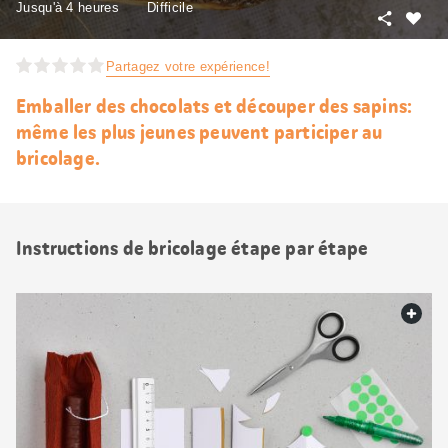
Jusqu'à 4 heures
Difficile
Partager
J’aim
Partagez votre expérience!
Emballer des chocolats et découper des sapins:
même les plus jeunes peuvent participer au
bricolage.
Instructions de bricolage étape par étape
web.