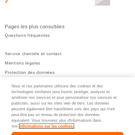
page
Pages les plus consultées
Questions fréquentes
Service clientèle et contact
Méntions légales
Protection des données
Nous et nos partenaires utilisons des cookies et des
Restez en contact!
technologies similaires pour fournir, protéger, analyser et
Facebook
http://twitter.com/migros
https://www.youtube.com/user/Migr
Pinterest
Instagram
améliorer nos services et pour personnaliser nos services et
publicités, aussi sur les sites web de tiers. Les données
peuvent également être transférées vers des pays qui n'ont
peut-être pas un niveau de protection des données
Paramètres des cookies
équivalent. Vous trouverez plus d'informations dans
nos
informations sur les cookies.
DE
FR
IT