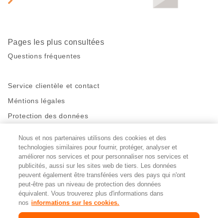
page
Pages les plus consultées
Questions fréquentes
Service clientèle et contact
Méntions légales
Protection des données
Nous et nos partenaires utilisons des cookies et des
Restez en contact!
technologies similaires pour fournir, protéger, analyser et
Facebook
http://twitter.com/migros
https://www.youtube.com/user/Migr
Pinterest
Instagram
améliorer nos services et pour personnaliser nos services et
publicités, aussi sur les sites web de tiers. Les données
peuvent également être transférées vers des pays qui n'ont
peut-être pas un niveau de protection des données
Paramètres des cookies
équivalent. Vous trouverez plus d'informations dans
nos
informations sur les cookies.
DE
FR
IT