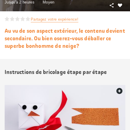
Jusqu'à 2 heures
Moyen
Partager
J’aim
Partagez votre expérience!
Au vu de son aspect extérieur, le contenu devient
secondaire. Ou bien oserez-vous déballer ce
superbe bonhomme de neige?
Instructions de bricolage étape par étape
web.