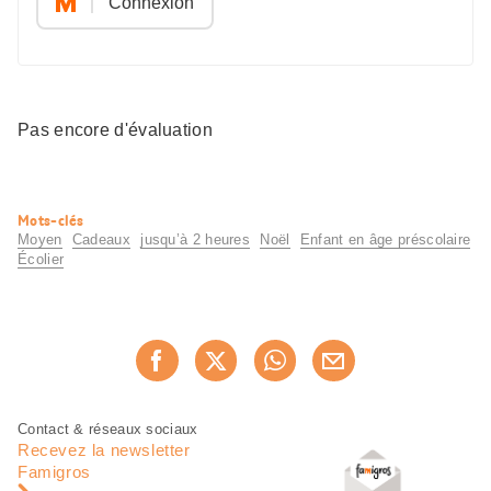
Connexion
Pas encore d'évaluation
Informations
Mots-clés
utiles
Moyen
Cadeaux
jusqu’à 2 heures
Noël
Enfant en âge préscolaire
Écolier
Partager
Recommander maintenan
cette
page
Pied
Navigation
Contact & réseaux sociaux
de
en
Recevez la newsletter
page
pied
Famigros
de