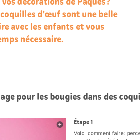
z vos décorations de Pâques?
coquilles d’œuf sont une belle
ire avec les enfants et vous
emps nécessaire.
lage pour les bougies dans des coqui
Étape 1
web.lightbox.openLink
Voici comment faire: perc