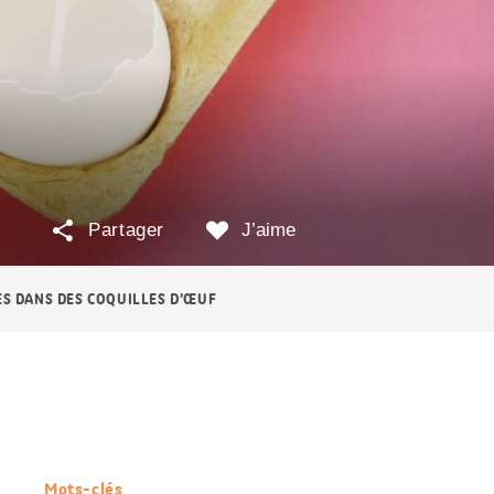
Partager
J’aime
S DANS DES COQUILLES D’ŒUF
Mots-clés
Informations