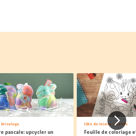
Page
 bricolage
Idée de loisirs créatifs
précéde
re pascale: upcycler un
Feuille de coloriage e