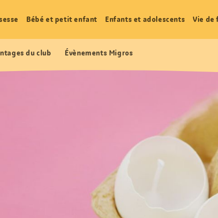
sesse
Bébé et petit enfant
Enfants et adolescents
Vie de 
ntages du club
Évènements Migros