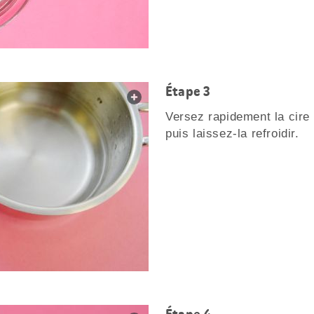
Étape 3
web.lightbox.openLink
Versez rapidement la cire 
puis laissez-la refroidir.