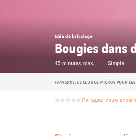
Idée de bricolage
Bougies dans d
45 minutes max.
Simple
Navigation
FAMIGROS, LE CLUB DE MIGROS POUR LES
Breadcrumb
Partagez votre expéri