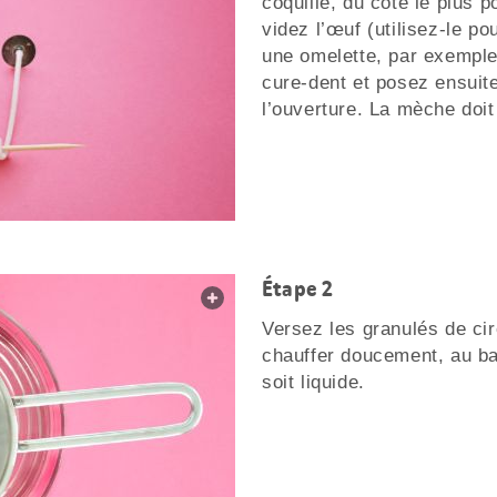
coquille, du côté le plus p
videz l’œuf (utilisez-le p
une omelette, par exemple
cure-dent et posez ensuite
l’ouverture. La mèche doit 
Étape 2
web.lightbox.openLink
Versez les granulés de cir
chauffer doucement, au bai
soit liquide.