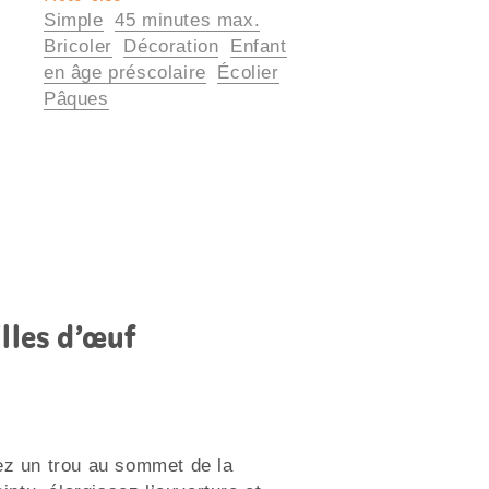
Simple
45 minutes max.
utiles
Bricoler
Décoration
Enfant
en âge préscolaire
Écolier
Pâques
lles d’œuf
ez un trou au sommet de la