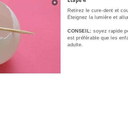
Étape 4
web.lightbox.openLink
Retirez le cure-dent et co
Éteignez la lumière et all
CONSEIL:
soyez rapide po
est préférable que les enf
adulte.