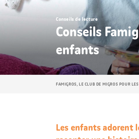
Conseils de lecture
Conseils Famigr
enfants
Navigation
FAMIGROS, LE CLUB DE MIGROS POUR LES
Breadcrumb
Les enfants adorent l