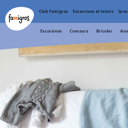
Signets
Header
Accueil Famigros.ch
de
Logo
Club Famigros
Excursions et loisirs
Gros
Navigation
navigation
principale
Excursions
Concours
Bricoler
Ava