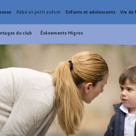
sesse
Bébé et petit enfant
Enfants et adolescents
Vie de 
ntages du club
Évènements Migros