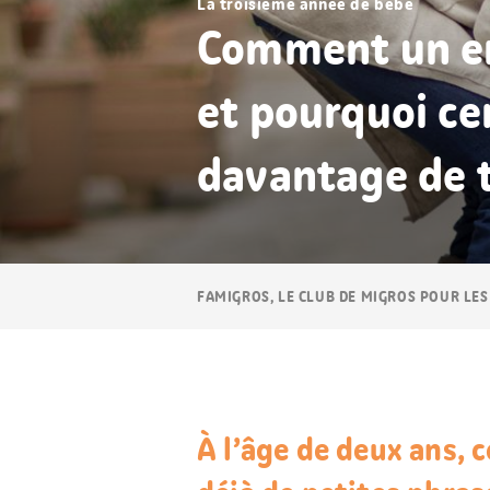
La troisième année de bébé
Comment un en
et pourquoi ce
davantage de
Navigation
FAMIGROS, LE CLUB DE MIGROS POUR LES
Breadcrumb
À l’âge de deux ans, 