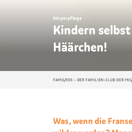
Körperpflege
Kindern selbst
Häärchen!
Breadcrumb
FAMIGROS – DER FAMILIEN-CLUB DER MI
Navigation
Was, wenn die Franse