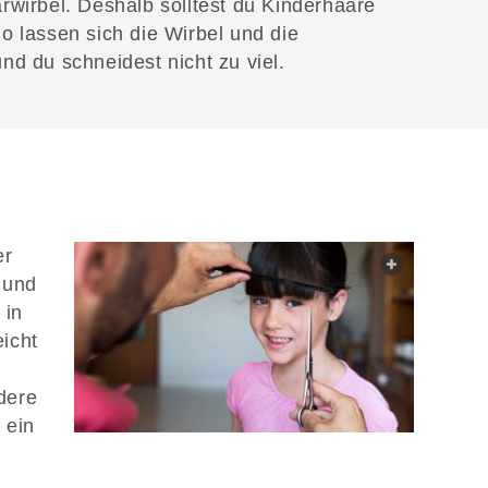
rwirbel. Deshalb solltest du Kinderhaare
o lassen sich die Wirbel und die
nd du schneidest nicht zu viel.
er
web.light
 und
 in
icht
ndere
 ein