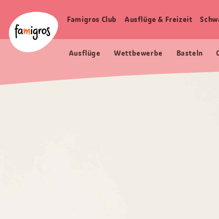
Sprungmarken
Header
Home Famigros.ch
Navigation
Logo
Famigros Club
Ausflüge & Freizeit
Schw
Haupt
Navigation
Ausflüge
Wettbewerbe
Basteln