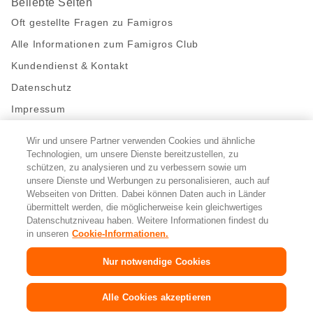
Beliebte Seiten
Oft gestellte Fragen zu Famigros
Alle Informationen zum Famigros Club
Kundendienst & Kontakt
Datenschutz
Impressum
Wir und unsere Partner verwenden Cookies und ähnliche
Bleibe mit uns in Kontakt
Technologien, um unsere Dienste bereitzustellen, zu
Facebook
https://twitter.com/migros
https://www.youtube.com/user/Migr
Pinterest
Instagram
schützen, zu analysieren und zu verbessern sowie um
unsere Dienste und Werbungen zu personalisieren, auch auf
Webseiten von Dritten. Dabei können Daten auch in Länder
übermittelt werden, die möglicherweise kein gleichwertiges
Cookie-Einstellungen
Datenschutzniveau haben. Weitere Informationen findest du
in unseren
Cookie-Informationen.
DE
FR
IT
Nur notwendige Cookies
© 2026 Migros-Genossenschafts-Bund
Alle Cookies akzeptieren
Copyright