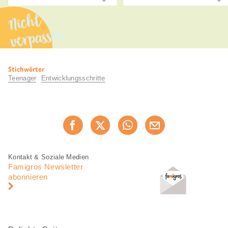
Nicht
verpassen
Nützliche
Stichwörter
Informationen
Teenager
Entwicklungsschritte
Diese
Jetzt weiterempfehlen
Seite
teilen
Fusszeile
Fusszeile
Kontakt & Soziale Medien
Navigation
Famigros Newsletter
abonnieren