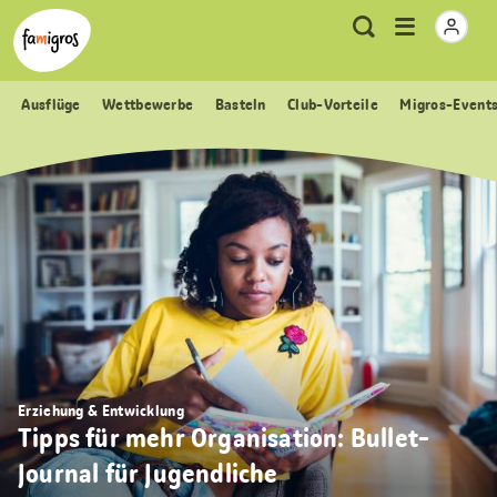
Sprungmarken
Header
Home Famigros.ch
Logo
Meta
Menu
Suche
Navigation
Navigation
öffnen
Ausflüge
Wettbewerbe
Basteln
Club-Vorteile
Migros-Event
Erziehung & Entwicklung
Tipps für mehr Organisation: Bullet-
Journal für Jugendliche