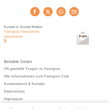
Diese
Jetzt weiterempfehlen
Seite
teilen
Fusszeile
Fusszeile
Kontakt & Soziale Medien
Navigation
Famigros Newsletter
abonnieren
Beliebte Seiten
Oft gestellte Fragen zu Famigros
Alle Informationen zum Famigros Club
Kundendienst & Kontakt
Datenschutz
Impressum