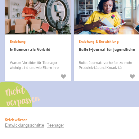
Erziehung
Erziehung & Entwicklung
Influencer als Vorbild
Bullet-Journal für Jugendliche
Warum Vorbilder für Teenager
Bullet-Journals verhelfen zu mehr
wichtig sind und wie Eltern ihre
Produktivität und Kreativität.
Kinder begleiten können.
Nicht
verpassen
Nützliche
Stichwörter
Informationen
Entwicklungsschritte
Teenager