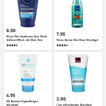
6.50
7.95
Nivea Men Hydrocare Face Wash
3xClean Effect, mit Aloe Vera
Nivea Derma Skin Clear Waschgel
16
15
4.95
2.00
PH Balance Hypoallergen
Waschgel
I am erfrischendes Waschgel