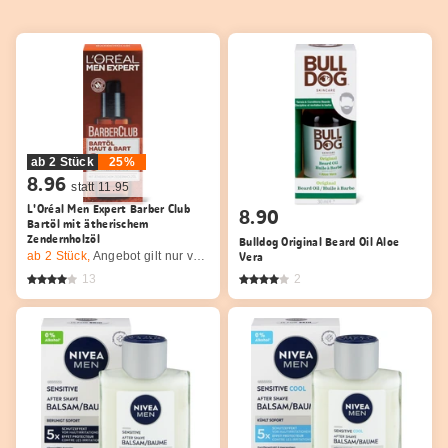
ab 2 Stück
25%
8.96
statt 11.95
L'Oréal Men Expert Barber Club
8.90
Bartöl mit ätherischem
Zendernholzöl
Bulldog Original Beard Oil Aloe
ab 2
Stück,
Angebot gilt nur vom 6.8. bis 19.8.2026, solange Vorrat.
Vera
13
2