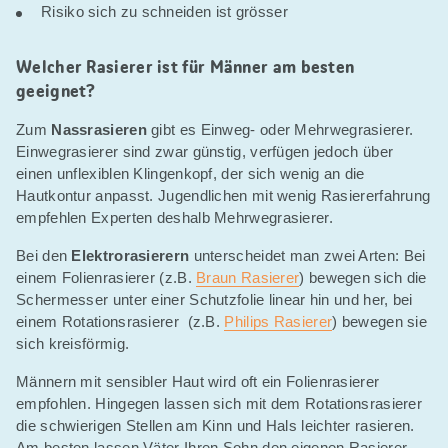
Risiko sich zu schneiden ist grösser
Welcher Rasierer ist für Männer am besten
geeignet?
Zum
Nassrasieren
gibt es Einweg- oder Mehrwegrasierer.
Einwegrasierer sind zwar günstig, verfügen jedoch über
einen unflexiblen Klingenkopf, der sich wenig an die
Hautkontur anpasst. Jugendlichen mit wenig Rasiererfahrung
empfehlen Experten deshalb Mehrwegrasierer.
Bei den
Elektrorasierern
unterscheidet man zwei Arten: Bei
einem Folienrasierer (z.B.
Braun Rasierer
) bewegen sich die
Schermesser unter einer Schutzfolie linear hin und her, bei
einem Rotationsrasierer (z.B.
Philips Rasierer
) bewegen sie
sich kreisförmig.
Männern mit sensibler Haut wird oft ein Folienrasierer
empfohlen. Hingegen lassen sich mit dem Rotationsrasierer
die schwierigen Stellen am Kinn und Hals leichter rasieren.
Am besten lassen Väter Ihren Sohn den eigenen Rasierer