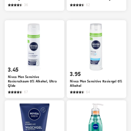
36
62
3.45
3.95
Nivea Men Sensitive
Rasierschaum 0% Alkohol, Ultra
Nivea Men Sensitive Rasiergel 0%
Glide
Alkohol
67
64