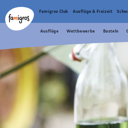
Sprungmarken
Header
Home Famigros.ch
Navigation
Logo
Famigros Club
Ausflüge & Freizeit
Schw
Haupt
Navigation
Ausflüge
Wettbewerbe
Basteln