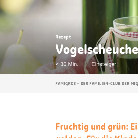
Rezept
Vogelscheuche
< 30 Min.
Einsteiger
Breadcrumb
FAMIGROS – DER FAMILIEN-CLUB DER MI
Navigation
Fruchtig und grün: Ei