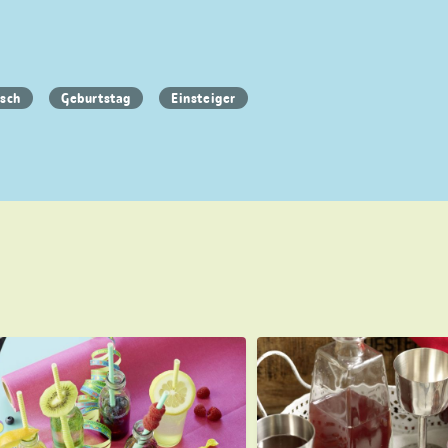
isch
Geburtstag
Einsteiger