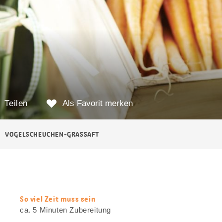
Teilen
Als Favorit merken
VOGELSCHEUCHEN-GRASSAFT
So viel Zeit muss sein
web.recipe.accessibilityTitle
ca. 5 Minuten Zubereitung