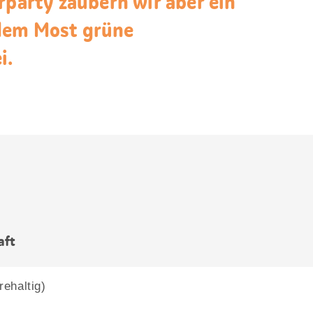
rparty zaubern wir aber ein
dem Most grüne
i.
aft
ehaltig)