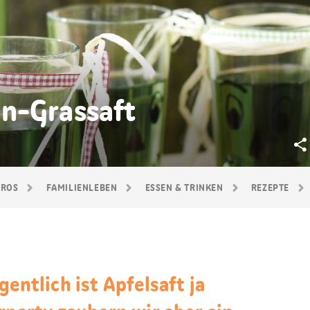
n-Grassaft
GROS
FAMILIEN­LEBEN
ESSEN & TRINKEN
REZEPTE
gentlich ist Apfelsaft ja