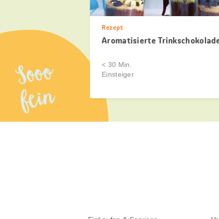
Rezept
Aromatisierte Trinkschokolad
Sooo
< 30 Min.
Einsteiger
fein
Diese
Seite
teilen