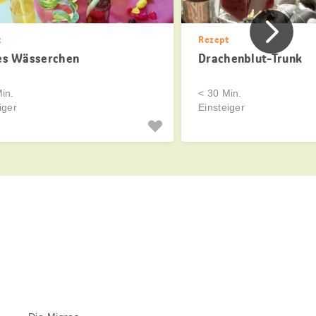
Vorher
t
Rezept
es Wässerchen
Drachenblut-Trunk
in.
< 30 Min.
iger
Einsteiger