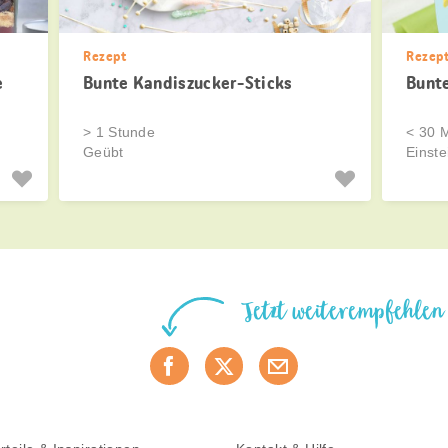
Rezept
Rezep
e
Bunte Kandiszucker-Sticks
Bunt
> 1 Stunde
< 30 M
Geübt
Einste
Jetzt weiterempfehlen