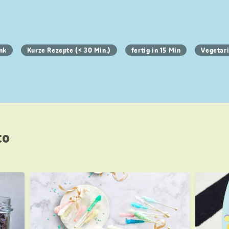
nk
Kurze Rezepte (< 30 Min.)
fertig in 15 Min
Vegetar
to