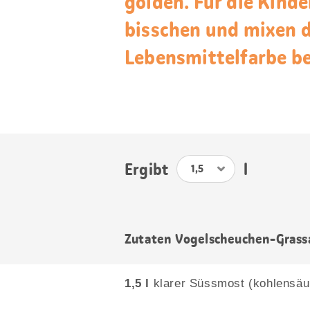
golden. Für die Kinde
bisschen und mixen 
Lebensmittelfarbe be
Ergibt
l
Zutaten Vogelscheuchen-Grass
1,5 l
klarer Süssmost (kohlensäur