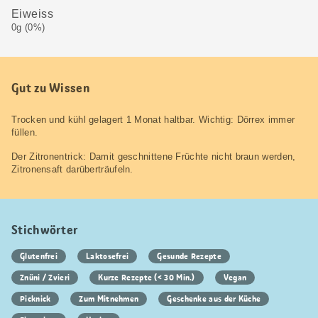
Eiweiss
0g (0%)
Gut zu Wissen
Trocken und kühl gelagert 1 Monat haltbar. Wichtig: Dörrex immer
füllen.
Der Zitronentrick: Damit geschnittene Früchte nicht braun werden,
Zitronensaft darüberträufeln.
Stichwörter
Glutenfrei
Laktosefrei
Gesunde Rezepte
Znüni / Zvieri
Kurze Rezepte (< 30 Min.)
Vegan
Picknick
Zum Mitnehmen
Geschenke aus der Küche