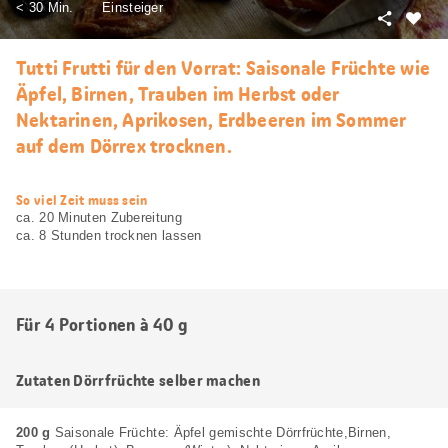
< 30 Min.
Einsteiger
Teilen
Als
Favori
Tutti Frutti für den Vorrat: Saisonale Früchte wie
merke
Äpfel, Birnen, Trauben im Herbst oder
Nektarinen, Aprikosen, Erdbeeren im Sommer
auf dem Dörrex trocknen.
web.recipe.accessibilityTitle
So viel Zeit muss sein
ca. 20 Minuten Zubereitung
ca. 8 Stunden trocknen lassen
Für 4 Portionen à 40 g
Zutaten Dörrfrüchte selber machen
200 g
Saisonale Früchte: Äpfel gemischte Dörrfrüchte,Birnen,