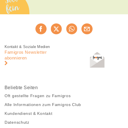
Sooo
fein
Diese
Jetzt weiterempfehlen
Seite
teilen
Fusszeile
Fusszeile
Kontakt & Soziale Medien
Navigation
Famigros Newsletter
abonnieren
Beliebte Seiten
Oft gestellte Fragen zu Famigros
Alle Informationen zum Famigros Club
Kundendienst & Kontakt
Datenschutz