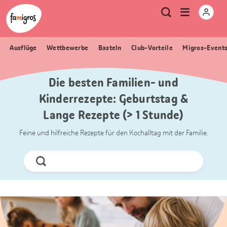
Sprungmarken
Header
Home Famigros.ch
Logo
Meta
Menu
Suche
Navigation
Navigation
öffnen
Ausflüge
Wettbewerbe
Basteln
Club-Vorteile
Migros-Event
Die besten Familien- und
Kinderrezepte: Geburtstag &
Lange Rezepte (> 1 Stunde)
Feine und hilfreiche Rezepte für den Kochalltag mit der Familie.
Jetzt
Suchen