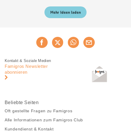
Mehr Ideen laden
Diese
Jetzt weiterempfehlen
Seite
teilen
Fusszeile
Fusszeile
Kontakt & Soziale Medien
Navigation
Famigros Newsletter
abonnieren
Beliebte Seiten
Oft gestellte Fragen zu Famigros
Alle Informationen zum Famigros Club
Kundendienst & Kontakt