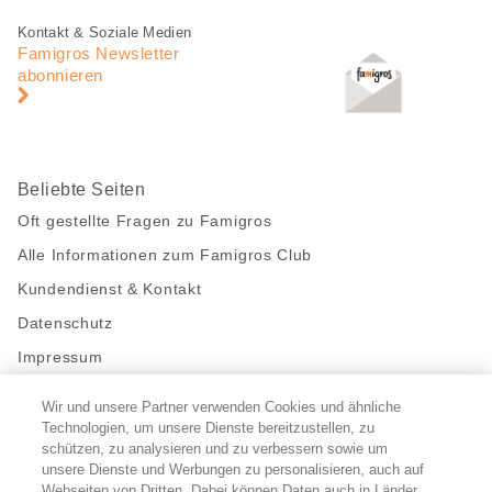
Fusszeile
Fusszeile
Kontakt & Soziale Medien
Navigation
Famigros Newsletter
abonnieren
Beliebte Seiten
Oft gestellte Fragen zu Famigros
Alle Informationen zum Famigros Club
Kundendienst & Kontakt
Datenschutz
Impressum
Wir und unsere Partner verwenden Cookies und ähnliche
Bleibe mit uns in Kontakt
Technologien, um unsere Dienste bereitzustellen, zu
Facebook
schützen, zu analysieren und zu verbessern sowie um
https://twitter.com/migros
https://www.youtube.com/user/Migr
Pinterest
Instagram
unsere Dienste und Werbungen zu personalisieren, auch auf
Webseiten von Dritten. Dabei können Daten auch in Länder