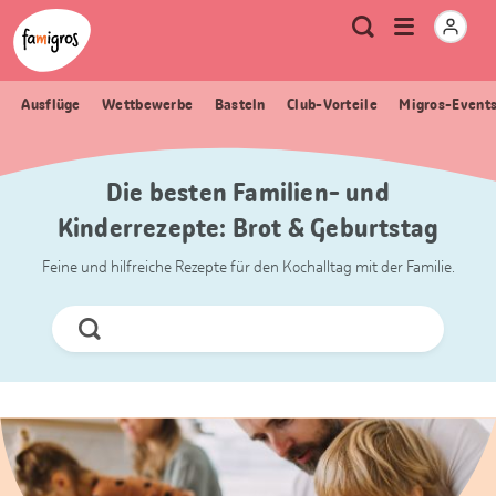
Sprungmarken
Header
Home Famigros.ch
Logo
Meta
Menu
Suche
Navigation
Navigation
öffnen
Ausflüge
Wettbewerbe
Basteln
Club-Vorteile
Migros-Event
Die besten Familien- und
Kinderrezepte: Brot & Geburtstag
Feine und hilfreiche Rezepte für den Kochalltag mit der Familie.
Jetzt
Suchen