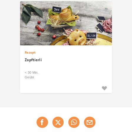
Rezept
Zopftierli
< 30 Min.
Geübt
Diese
Jetzt weiterempfehlen
Seite
teilen