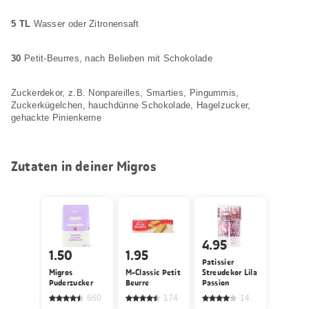
5 TL
Wasser oder Zitronensaft
30
Petit-Beurres, nach Belieben mit Schokolade
Zuckerdekor, z.B. Nonpareilles, Smarties, Pingummis,
Zuckerkügelchen, hauchdünne Schokolade, Hagelzucker,
gehackte Pinienkerne
Zutaten in deiner Migros
4.95
1.50
1.95
Patissier
Migros
M-Classic Petit
Streudekor Lila
Puderzucker
Beurre
Passion
660
174
14