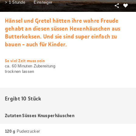
> 1 Stunde
Einsteiger
Teilen
Als
Favori
Hänsel und Gretel hätten ihre wahre Freude
merke
gehabt an diesen süssen Hexenhäuschen aus
Butterkeksen. Und sie sind super einfach zu
bauen - auch für Kinder.
web.recipe.accessibilityTitle
So viel Zeit muss sein
ca. 60 Minuten Zubereitung
trocknen lassen
Ergibt 10 Stück
Zutaten Süsses Knusperhäuschen
120 g
Puderzucker