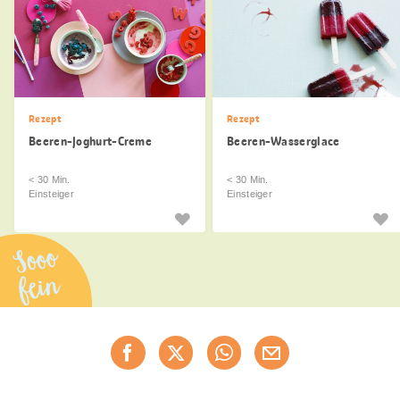
Rezept
Rezept
Beeren-Joghurt-Creme
Beeren-Wasserglace
< 30 Min.
< 30 Min.
Einsteiger
Einsteiger
Sooo
fein
Diese
Jetzt weiterempfehlen
Seite
teilen