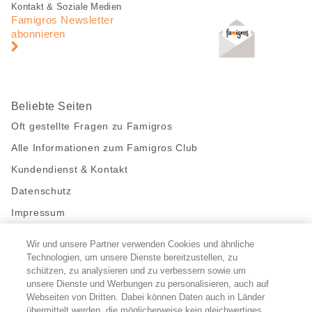
Fusszeile
Fusszeile
Kontakt & Soziale Medien
Navigation
Famigros Newsletter
abonnieren
Beliebte Seiten
Oft gestellte Fragen zu Famigros
Alle Informationen zum Famigros Club
Kundendienst & Kontakt
Datenschutz
Impressum
Wir und unsere Partner verwenden Cookies und ähnliche
Bleibe mit uns in Kontakt
Technologien, um unsere Dienste bereitzustellen, zu
Facebook
https://twitter.com/migros
https://www.youtube.com/user/Migr
Pinterest
Instagram
schützen, zu analysieren und zu verbessern sowie um
unsere Dienste und Werbungen zu personalisieren, auch auf
Webseiten von Dritten. Dabei können Daten auch in Länder
übermittelt werden, die möglicherweise kein gleichwertiges