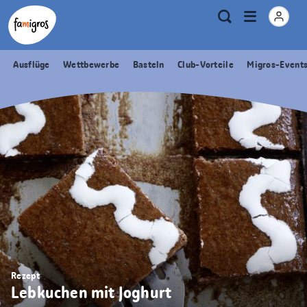
Sprungmarken
Header
Home Famigros.ch
Logo
Meta
Menu
Suche
Navigation
Navigation
öffnen
Ausflüge
Wettbewerbe
Basteln
Club-Vorteile
Migros-Event
Rezept
Lebkuchen mit Joghurt