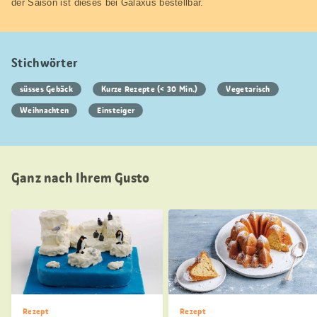
der Saison ist dieses bei Galaxus bestellbar.
Stichwörter
süsses Gebäck
Kurze Rezepte (< 30 Min.)
Vegetarisch
Weihnachten
Einsteiger
Ganz nach Ihrem Gusto
Rezept
Rezept