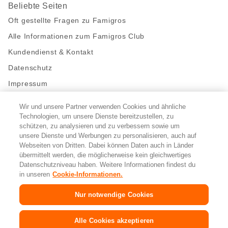
Beliebte Seiten
Oft gestellte Fragen zu Famigros
Alle Informationen zum Famigros Club
Kundendienst & Kontakt
Datenschutz
Impressum
Wir und unsere Partner verwenden Cookies und ähnliche
Bleibe mit uns in Kontakt
Technologien, um unsere Dienste bereitzustellen, zu
Facebook
https://twitter.com/migros
https://www.youtube.com/user/Migr
Pinterest
Instagram
schützen, zu analysieren und zu verbessern sowie um
unsere Dienste und Werbungen zu personalisieren, auch auf
Webseiten von Dritten. Dabei können Daten auch in Länder
übermittelt werden, die möglicherweise kein gleichwertiges
Cookie-Einstellungen
Datenschutzniveau haben. Weitere Informationen findest du
in unseren
Cookie-Informationen.
DE
FR
IT
Nur notwendige Cookies
© 2026 Migros-Genossenschafts-Bund
Alle Cookies akzeptieren
Copyright