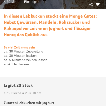
< 30 Min.
Einsteiger
Teilen
Als
Favori
In diesen Lebkucken steckt eine Menge Gutes:
merke
Nebst Gewürzen, Mandeln, Rohrzucker und
Kakaopulver zeichnen Joghurt und flüssiger
Honig das Gebäck aus.
web.recipe.accessibilityTitle
So viel Zeit muss sein
ca. 30 Minuten Zubereitung
ca. 30 Minuten backen
ca. 5 Minuten trocknen lassen
auskühlen lassen
Ergibt 20 Stück
für 2 Bleche à 25 × 18 cm
Zutaten Lebkuchen mit Joghurt