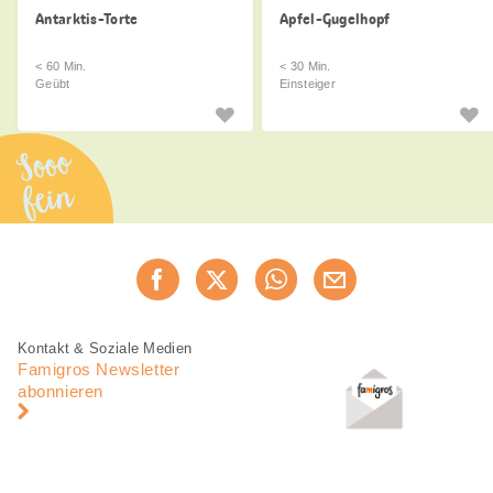
Antarktis-Torte
Apfel-Gugelhopf
< 60 Min.
< 30 Min.
Geübt
Einsteiger
Sooo
fein
Diese
Jetzt weiterempfehlen
Seite
teilen
Fusszeile
Fusszeile
Kontakt & Soziale Medien
Navigation
Famigros Newsletter
abonnieren