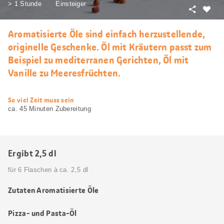
> 1 Stunde
Einsteiger
Teilen
Als
Favori
Aromatisierte Öle sind einfach herzustellende,
merke
originelle Geschenke. Öl mit Kräutern passt zum
Beispiel zu mediterranen Gerichten, Öl mit
Vanille zu Meeresfrüchten.
web.recipe.accessibilityTitle
So viel Zeit muss sein
ca. 45 Minuten Zubereitung
Ergibt 2,5 dl
für 6 Flaschen à ca. 2,5 dl
Zutaten Aromatisierte Öle
Pizza- und Pasta-Öl