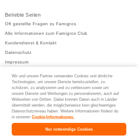
Beliebte Seiten
Oft gestellte Fragen zu Famigros
Alle Informationen zum Famigros Club
Kundendienst & Kontakt
Datenschutz
Impressum
Wir und unsere Partner verwenden Cookies und ähnliche
Bleibe mit uns in Kontakt
Technologien, um unsere Dienste bereitzustellen, zu
Facebook
https://twitter.com/migros
https://www.youtube.com/user/Migr
Pinterest
Instagram
schützen, zu analysieren und zu verbessern sowie um
unsere Dienste und Werbungen zu personalisieren, auch auf
Webseiten von Dritten. Dabei können Daten auch in Länder
übermittelt werden, die möglicherweise kein gleichwertiges
Cookie-Einstellungen
Datenschutzniveau haben. Weitere Informationen findest du
in unseren
Cookie-Informationen.
DE
FR
IT
Nur notwendige Cookies